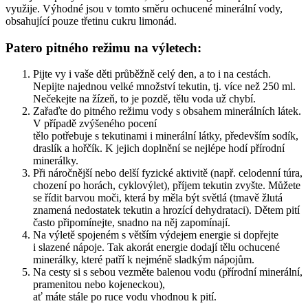
využije. Výhodné jsou v tomto směru ochucené minerální vody,
obsahující pouze třetinu cukru limonád.
Patero pitného režimu na výletech:
Pijte vy i vaše děti průběžně celý den, a to i na cestách.
Nepijte najednou velké množství tekutin, tj. více než 250 ml.
Nečekejte na žízeň, to je pozdě, tělu voda už chybí.
Zařaďte do pitného režimu vody s obsahem minerálních látek.
V případě zvýšeného pocení
tělo potřebuje s tekutinami i minerální látky, především sodík,
draslík a hořčík. K jejich doplnění se nejlépe hodí přírodní
minerálky.
Při náročnější nebo delší fyzické aktivitě (např. celodenní túra,
chození po horách, cyklovýlet), příjem tekutin zvyšte. Můžete
se řídit barvou moči, která by měla být světlá (tmavě žlutá
znamená nedostatek tekutin a hrozící dehydrataci). Dětem pití
často připomínejte, snadno na něj zapomínají.
Na výletě spojeném s větším výdejem energie si dopřejte
i slazené nápoje. Tak akorát energie dodají tělu ochucené
minerálky, které patří k nejméně sladkým nápojům.
Na cesty si s sebou vezměte balenou vodu (přírodní minerální,
pramenitou nebo kojeneckou),
ať máte stále po ruce vodu vhodnou k pití.