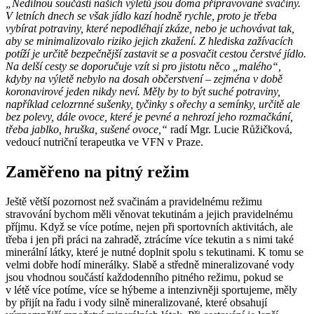
„Nedílnou součástí našich výletů jsou doma připravované svačiny.
V letních dnech se však jídlo kazí hodně rychle, proto je třeba
vybírat potraviny, které nepodléhají zkáze, nebo je uchovávat tak,
aby se minimalizovalo riziko jejich zkažení. Z hlediska zažívacích
potíží je určitě bezpečnější zastavit se a posvačit cestou čerstvé jídlo.
Na delší cesty se doporučuje vzít si pro jistotu něco „malého“,
kdyby na výletě nebylo na dosah občerstvení – zejména v době
koronavirové jeden nikdy neví. Měly by to být suché potraviny,
například celozrnné sušenky, tyčinky s ořechy a semínky, určitě ale
bez polevy, dále ovoce, které je pevné a nehrozí jeho rozmačkání,
třeba jablko, hruška, sušené ovoce,“
radí Mgr. Lucie Růžičková,
vedoucí nutriční terapeutka ve VFN v Praze.
Zaměřeno na pitný režim
Ještě větší pozornost než svačinám a pravidelnému režimu
stravování bychom měli věnovat tekutinám a jejich pravidelnému
příjmu. Když se více potíme, nejen při sportovních aktivitách, ale
třeba i jen při práci na zahradě, ztrácíme více tekutin a s nimi také
minerální látky, které je nutné doplnit spolu s tekutinami. K tomu se
velmi dobře hodí minerálky. Slabě a středně mineralizované vody
jsou vhodnou součástí každodenního pitného režimu, pokud se
v létě více potíme, více se hýbeme a intenzivněji sportujeme, měly
by přijít na řadu i vody silně mineralizované, které obsahují