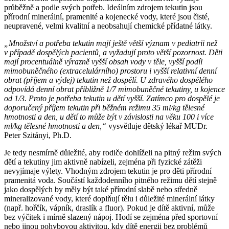
průběžně a podle svých potřeb. Ideálním zdrojem tekutin jsou
přírodní minerální, pramenité a kojenecké vody, které jsou čisté,
neupravené, velmi kvalitní a neobsahují chemické přídatné látky.
„Množství a potřeba tekutin mají ještě větší význam v pediatrii než
v případě dospělých pacientů, a vyžadují proto větší pozornost. Děti
mají procentuálně výrazně vyšší obsah vody v těle, vyšší podíl
mimobuněčného (extracelulárního) prostoru i vyšší relativní denní
obrat (příjem a výdej) tekutin než dospělí. U zdravého dospělého
odpovídá denní obrat přibližně 1/7 mimobuněčné tekutiny, u kojence
od 1/3.
Proto je potřeba tekutin u dětí vyšší. Zatímco pro dospělé je
doporučený příjem tekutin při běžném režimu 35 ml/kg tělesné
hmotnosti a den, u dětí to může být v závislosti na věku 100 i více
ml/kg tělesné hmotnosti a den,“
vysvětluje dětský lékař MUDr.
Peter Szitányi, Ph.D.
Je tedy nesmírně důležité, aby rodiče dohlíželi na pitný režim svých
dětí a tekutiny jim aktivně nabízeli, zejména při fyzické zátěži
nevyjímaje výlety. Vhodným zdrojem tekutin je pro děti přírodní
pramenitá voda. Součástí každodenního pitného režimu dětí stejně
jako dospělých by měly být také přírodní slabě nebo středně
mineralizované vody, které doplňují tělu i důležité minerální látky
(např. hořčík, vápník, draslík a fluor). Pokud je dítě aktivní, může
bez výčitek i mírně slazený nápoj. Hodí se zejména před sportovní
nebo jinou pohybovou aktivitou, kdy dítě energii bez problémů