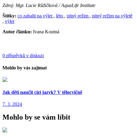
Zdroj: Mgr. Lucie Růžičková / AquaLife Institute
Štítky:
co zabalit na výlet
,
léto
,
pitný režim
,
pitný režim na výletě
,
výlet
Autor článku:
Ivana Koutná
0 příspěvků v diskuzi
Mohlo by vás zajímat
Jak děti naučit cizí jazyk? V tělocvičně
7. 3. 2024
Mohlo by se vám líbit