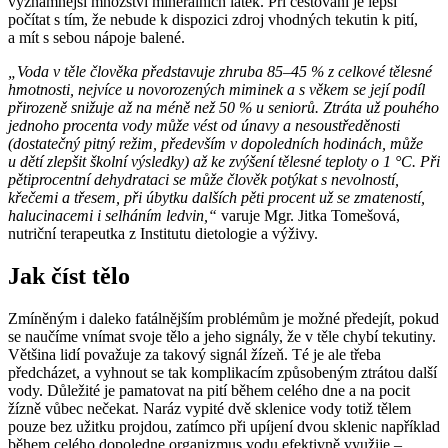
významnější množství minerálních látek. Při cestování je lepší
počítat s tím, že nebude k dispozici zdroj vhodných tekutin k pití,
a mít s sebou nápoje balené.
„Voda v těle člověka představuje zhruba 85–45 % z celkové tělesné
hmotnosti, nejvíce u novorozených miminek a s věkem se její podíl
přirozeně snižuje až na méně než 50 % u seniorů. Ztráta už pouhého
jednoho procenta vody může vést od únavy a nesoustředěnosti
(dostatečný pitný režim, především v dopoledních hodinách, může
u dětí zlepšit školní výsledky) až ke zvýšení tělesné teploty o 1 °C. Při
pětiprocentní dehydrataci se může člověk potýkat s nevolností,
křečemi a třesem, při úbytku dalších pěti procent už se zmateností,
halucinacemi i selháním ledvin,“
varuje Mgr. Jitka Tomešová,
nutriční terapeutka z Institutu dietologie a výživy.
Jak číst tělo
Zmíněným i daleko fatálnějším problémům je možné předejít, pokud
se naučíme vnímat svoje tělo a jeho signály, že v těle chybí tekutiny.
Většina lidí považuje za takový signál žízeň. Té je ale třeba
předcházet, a vyhnout se tak komplikacím způsobeným ztrátou další
vody. Důležité je pamatovat na pití během celého dne a na pocit
žízně vůbec nečekat. Naráz vypité dvě sklenice vody totiž tělem
pouze bez užitku projdou, zatímco při upíjení dvou sklenic například
během celého dopoledne organizmus vodu efektivně využije –