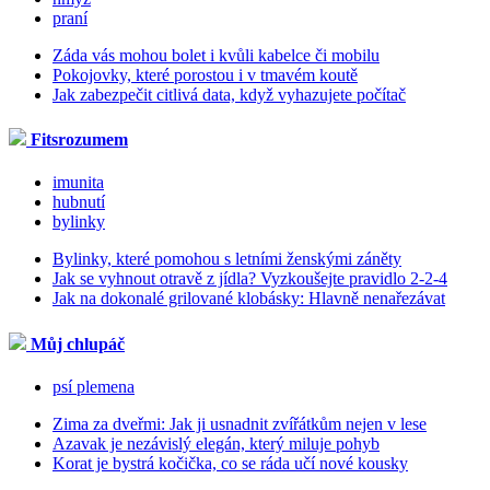
praní
Záda vás mohou bolet i kvůli kabelce či mobilu
Pokojovky, které porostou i v tmavém koutě
Jak zabezpečit citlivá data, když vyhazujete počítač
Fitsrozumem
imunita
hubnutí
bylinky
Bylinky, které pomohou s letními ženskými záněty
Jak se vyhnout otravě z jídla? Vyzkoušejte pravidlo 2-2-4
Jak na dokonalé grilované klobásky: Hlavně nenařezávat
Můj chlupáč
psí plemena
Zima za dveřmi: Jak ji usnadnit zvířátkům nejen v lese
Azavak je nezávislý elegán, který miluje pohyb
Korat je bystrá kočička, co se ráda učí nové kousky