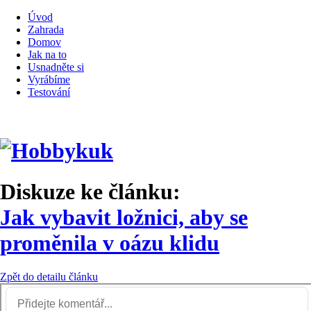
Úvod
Zahrada
Domov
Jak na to
Usnadněte si
Vyrábíme
Testování
Diskuze ke článku:
Jak vybavit ložnici, aby se
proměnila v oázu klidu
Zpět do detailu článku