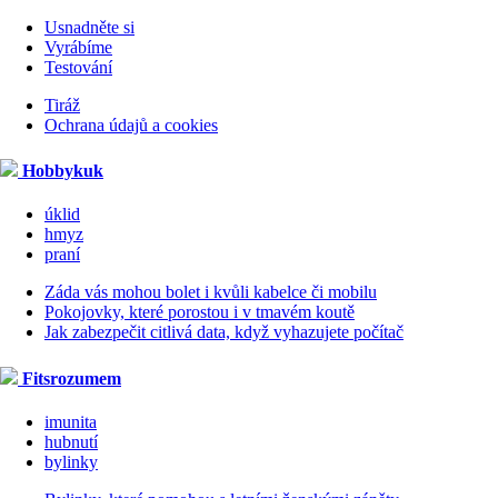
Usnadněte si
Vyrábíme
Testování
Tiráž
Ochrana údajů a cookies
Hobbykuk
úklid
hmyz
praní
Záda vás mohou bolet i kvůli kabelce či mobilu
Pokojovky, které porostou i v tmavém koutě
Jak zabezpečit citlivá data, když vyhazujete počítač
Fitsrozumem
imunita
hubnutí
bylinky