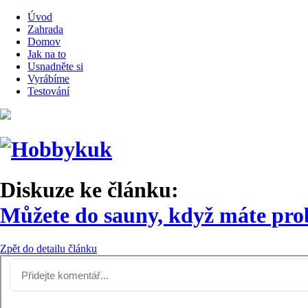
Úvod
Zahrada
Domov
Jak na to
Usnadněte si
Vyrábíme
Testování
Diskuze ke článku:
Můžete do sauny, když máte pro
Zpět do detailu článku