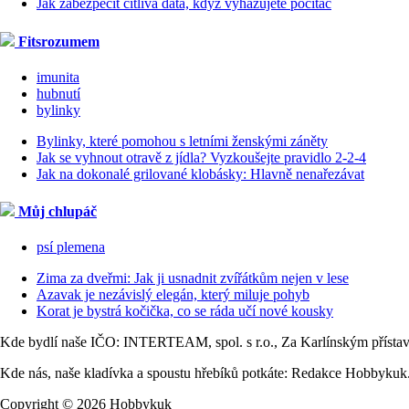
Jak zabezpečit citlivá data, když vyhazujete počítač
Fitsrozumem
imunita
hubnutí
bylinky
Bylinky, které pomohou s letními ženskými záněty
Jak se vyhnout otravě z jídla? Vyzkoušejte pravidlo 2-2-4
Jak na dokonalé grilované klobásky: Hlavně nenařezávat
Můj chlupáč
psí plemena
Zima za dveřmi: Jak ji usnadnit zvířátkům nejen v lese
Azavak je nezávislý elegán, který miluje pohyb
Korat je bystrá kočička, co se ráda učí nové kousky
Kde bydlí naše IČO: INTERTEAM, spol. s r.o., Za Karlínským přísta
Kde nás, naše kladívka a spoustu hřebíků potkáte: Redakce Hobbykuk
Copyright © 2026 Hobbykuk