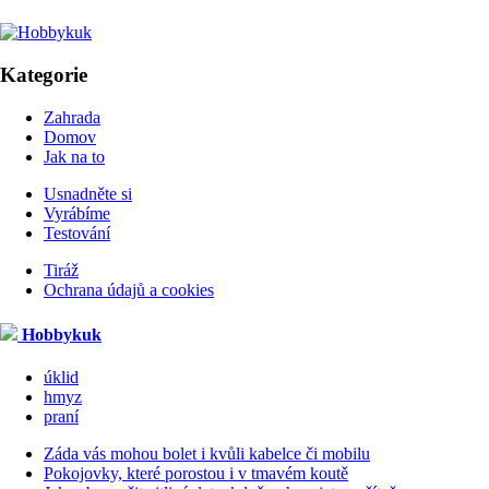
Kategorie
Zahrada
Domov
Jak na to
Usnadněte si
Vyrábíme
Testování
Tiráž
Ochrana údajů a cookies
Hobbykuk
úklid
hmyz
praní
Záda vás mohou bolet i kvůli kabelce či mobilu
Pokojovky, které porostou i v tmavém koutě