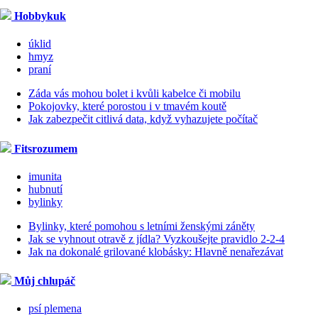
Hobbykuk
úklid
hmyz
praní
Záda vás mohou bolet i kvůli kabelce či mobilu
Pokojovky, které porostou i v tmavém koutě
Jak zabezpečit citlivá data, když vyhazujete počítač
Fitsrozumem
imunita
hubnutí
bylinky
Bylinky, které pomohou s letními ženskými záněty
Jak se vyhnout otravě z jídla? Vyzkoušejte pravidlo 2-2-4
Jak na dokonalé grilované klobásky: Hlavně nenařezávat
Můj chlupáč
psí plemena