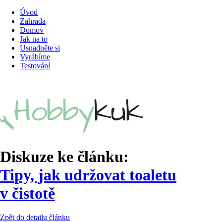
Úvod
Zahrada
Domov
Jak na to
Usnadněte si
Vyrábíme
Testování
Diskuze ke článku:
Tipy, jak udržovat toaletu
v čistotě
Zpět do detailu článku