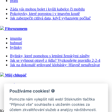
praní
Záda vás mohou bolet i kvůli kabelce či mobilu
Pokojovky, které porostou i v tmavém koutě
Jak zabezpečit citlivá data, když vyhazujete počítač
Fitsrozumem
imunita
hubnutí
bylinky
Bylinky, které pomohou s letními ženskými záněty
Jak se vyhnout otravě z jídla? Vyzkoušejte pravidlo 2-2-4
Jak na dokonalé grilované klobásky: Hlavně nenařezávat
Můj chlupáč
psí plemena
Používáme cookies!
🍪
Zima za dveřmi: Jak ji usnadnit zvířátkům nejen v lese
Azavak je nezávislý elegán, který miluje pohyb
Pomozte nám vylepšit náš web! Stisknutím tlačítka
Korat je bystrá kočička, co se ráda učí nové kousky
"Přijmout vše" souhlasíte s uložením cookies za
účelem zkvalitňování služeb a analýzy návštěvnosti.
Kde bydlí naše IČO: INTERTEAM, spol. s r.o., Za Karlínským