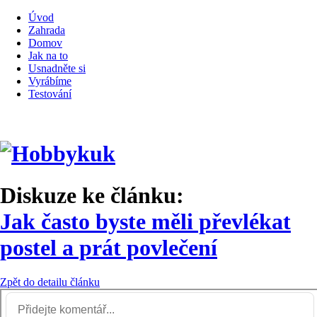
Úvod
Zahrada
Domov
Jak na to
Usnadněte si
Vyrábíme
Testování
Diskuze ke článku:
Jak často byste měli převlékat
postel a prát povlečení
Zpět do detailu článku