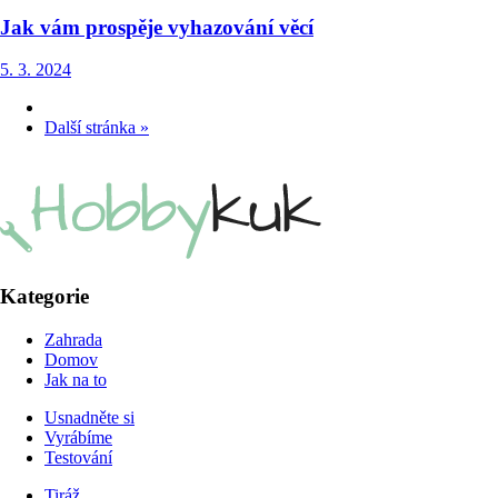
Jak vám prospěje vyhazování věcí
5. 3. 2024
Další stránka »
Kategorie
Zahrada
Domov
Jak na to
Usnadněte si
Vyrábíme
Testování
Tiráž