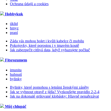
Ochrana údajů a cookies
Hobbykuk
úklid
hmyz
praní
Záda vás mohou bolet i kvůli kabelce či mobilu
Pokojovky, které porostou i v tmavém koutě
Jak zabezpečit citlivá data, když vyhazujete počítač
Fitsrozumem
imunita
hubnutí
bylinky
Bylinky, které pomohou s letními ženskými záněty
Jak se vyhnout otravě z jídla? Vyzkoušejte pravidlo 2-2-4
Jak na dokonalé grilované klobásky: Hlavně nenařezávat
Můj chlupáč