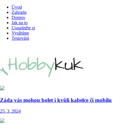
Úvod
Zahrada
Domov
Jak na to
Usnadněte si
Vyrábíme
Testování
Záda vás mohou bolet i kvůli kabelce či mobilu
25. 3. 2024