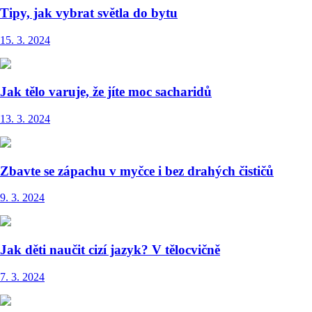
Tipy, jak vybrat světla do bytu
15. 3. 2024
Jak tělo varuje, že jíte moc sacharidů
13. 3. 2024
Zbavte se zápachu v myčce i bez drahých čističů
9. 3. 2024
Jak děti naučit cizí jazyk? V tělocvičně
7. 3. 2024