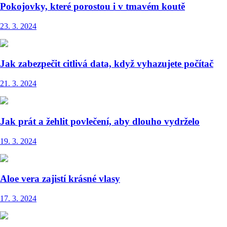
Pokojovky, které porostou i v tmavém koutě
23. 3. 2024
Jak zabezpečit citlivá data, když vyhazujete počítač
21. 3. 2024
Jak prát a žehlit povlečení, aby dlouho vydrželo
19. 3. 2024
Aloe vera zajistí krásné vlasy
17. 3. 2024