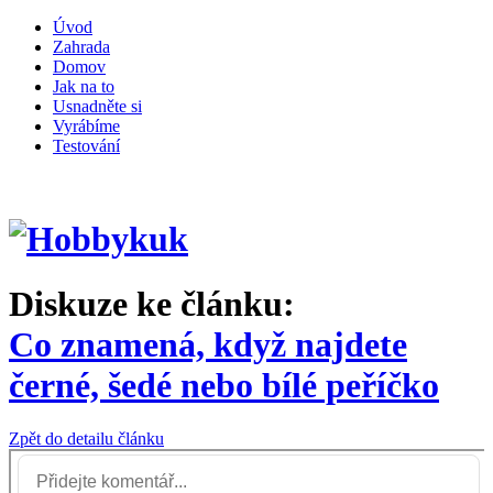
Úvod
Zahrada
Domov
Jak na to
Usnadněte si
Vyrábíme
Testování
Diskuze ke článku:
Co znamená, když najdete
černé, šedé nebo bílé peříčko
Zpět do detailu článku