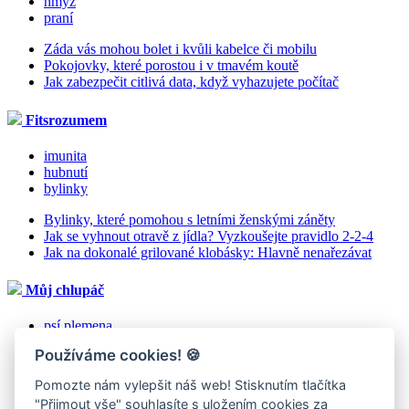
hmyz
praní
Záda vás mohou bolet i kvůli kabelce či mobilu
Pokojovky, které porostou i v tmavém koutě
Jak zabezpečit citlivá data, když vyhazujete počítač
Fitsrozumem
imunita
hubnutí
bylinky
Bylinky, které pomohou s letními ženskými záněty
Jak se vyhnout otravě z jídla? Vyzkoušejte pravidlo 2-2-4
Jak na dokonalé grilované klobásky: Hlavně nenařezávat
Můj chlupáč
psí plemena
Používáme cookies!
🍪
Zima za dveřmi: Jak ji usnadnit zvířátkům nejen v lese
Azavak je nezávislý elegán, který miluje pohyb
Pomozte nám vylepšit náš web! Stisknutím tlačítka
Korat je bystrá kočička, co se ráda učí nové kousky
"Přijmout vše" souhlasíte s uložením cookies za