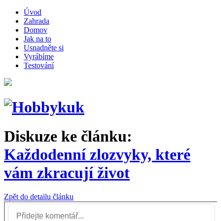
Úvod
Zahrada
Domov
Jak na to
Usnadněte si
Vyrábíme
Testování
Diskuze ke článku:
Každodenní zlozvyky, které
vám zkracují život
Zpět do detailu článku