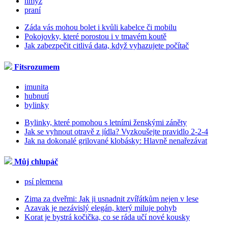
hmyz
praní
Záda vás mohou bolet i kvůli kabelce či mobilu
Pokojovky, které porostou i v tmavém koutě
Jak zabezpečit citlivá data, když vyhazujete počítač
Fitsrozumem
imunita
hubnutí
bylinky
Bylinky, které pomohou s letními ženskými záněty
Jak se vyhnout otravě z jídla? Vyzkoušejte pravidlo 2-2-4
Jak na dokonalé grilované klobásky: Hlavně nenařezávat
Můj chlupáč
psí plemena
Zima za dveřmi: Jak ji usnadnit zvířátkům nejen v lese
Azavak je nezávislý elegán, který miluje pohyb
Korat je bystrá kočička, co se ráda učí nové kousky