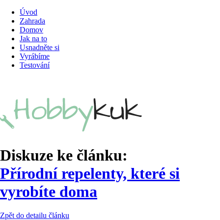
Úvod
Zahrada
Domov
Jak na to
Usnadněte si
Vyrábíme
Testování
Diskuze ke článku:
Přírodní repelenty, které si
vyrobíte doma
Zpět do detailu článku