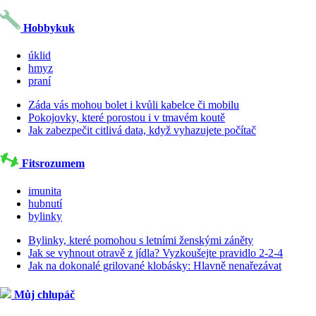
Hobbykuk
úklid
hmyz
praní
Záda vás mohou bolet i kvůli kabelce či mobilu
Pokojovky, které porostou i v tmavém koutě
Jak zabezpečit citlivá data, když vyhazujete počítač
Fitsrozumem
imunita
hubnutí
bylinky
Bylinky, které pomohou s letními ženskými záněty
Jak se vyhnout otravě z jídla? Vyzkoušejte pravidlo 2-2-4
Jak na dokonalé grilované klobásky: Hlavně nenařezávat
Můj chlupáč