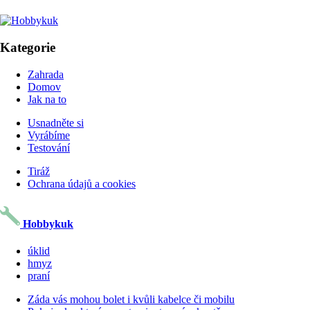
Kategorie
Zahrada
Domov
Jak na to
Usnadněte si
Vyrábíme
Testování
Tiráž
Ochrana údajů a cookies
Hobbykuk
úklid
hmyz
praní
Záda vás mohou bolet i kvůli kabelce či mobilu