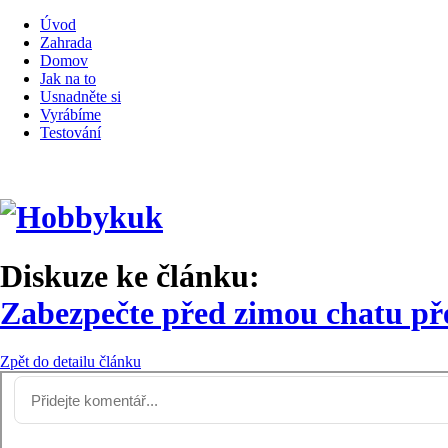
Úvod
Zahrada
Domov
Jak na to
Usnadněte si
Vyrábíme
Testování
Diskuze ke článku:
Zabezpečte před zimou chatu pře
Zpět do detailu článku