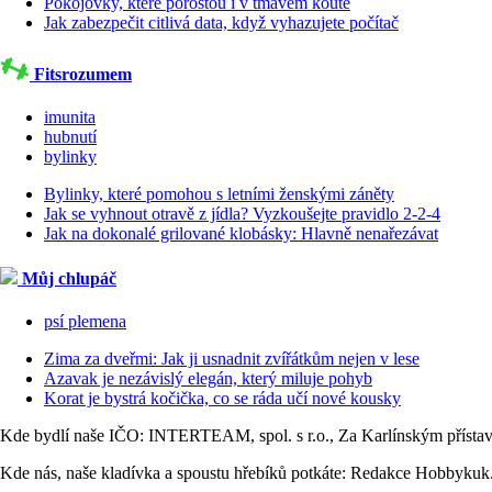
Pokojovky, které porostou i v tmavém koutě
Jak zabezpečit citlivá data, když vyhazujete počítač
Fitsrozumem
imunita
hubnutí
bylinky
Bylinky, které pomohou s letními ženskými záněty
Jak se vyhnout otravě z jídla? Vyzkoušejte pravidlo 2-2-4
Jak na dokonalé grilované klobásky: Hlavně nenařezávat
Můj chlupáč
psí plemena
Zima za dveřmi: Jak ji usnadnit zvířátkům nejen v lese
Azavak je nezávislý elegán, který miluje pohyb
Korat je bystrá kočička, co se ráda učí nové kousky
Kde bydlí naše IČO: INTERTEAM, spol. s r.o., Za Karlínským přísta
Kde nás, naše kladívka a spoustu hřebíků potkáte: Redakce Hobbykuk