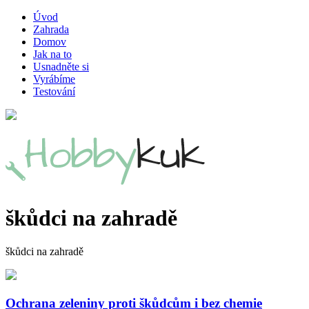
Úvod
Zahrada
Domov
Jak na to
Usnadněte si
Vyrábíme
Testování
škůdci na zahradě
škůdci na zahradě
Ochrana zeleniny proti škůdcům i bez chemie