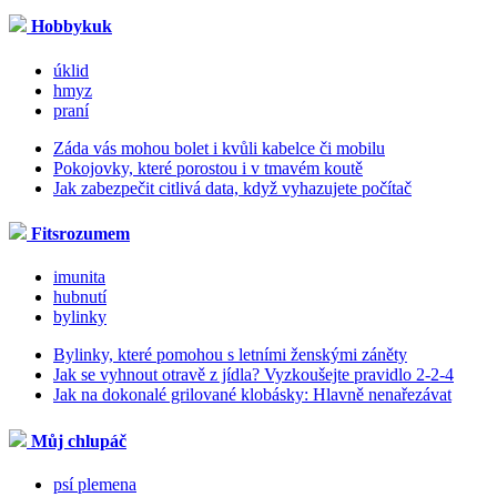
Hobbykuk
úklid
hmyz
praní
Záda vás mohou bolet i kvůli kabelce či mobilu
Pokojovky, které porostou i v tmavém koutě
Jak zabezpečit citlivá data, když vyhazujete počítač
Fitsrozumem
imunita
hubnutí
bylinky
Bylinky, které pomohou s letními ženskými záněty
Jak se vyhnout otravě z jídla? Vyzkoušejte pravidlo 2-2-4
Jak na dokonalé grilované klobásky: Hlavně nenařezávat
Můj chlupáč
psí plemena