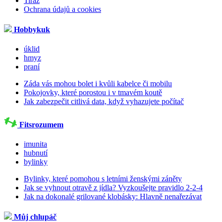
Tiráž
Ochrana údajů a cookies
Hobbykuk
úklid
hmyz
praní
Záda vás mohou bolet i kvůli kabelce či mobilu
Pokojovky, které porostou i v tmavém koutě
Jak zabezpečit citlivá data, když vyhazujete počítač
Fitsrozumem
imunita
hubnutí
bylinky
Bylinky, které pomohou s letními ženskými záněty
Jak se vyhnout otravě z jídla? Vyzkoušejte pravidlo 2-2-4
Jak na dokonalé grilované klobásky: Hlavně nenařezávat
Můj chlupáč