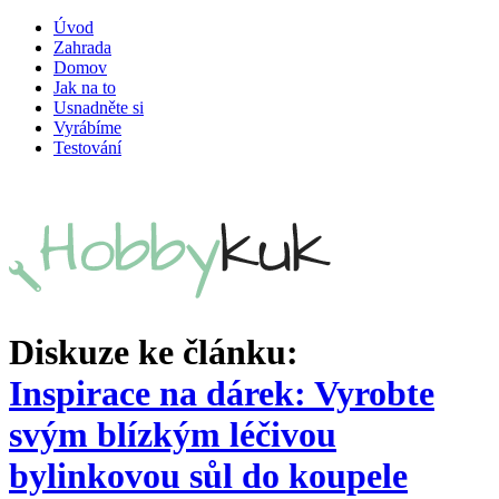
Úvod
Zahrada
Domov
Jak na to
Usnadněte si
Vyrábíme
Testování
Diskuze ke článku:
Inspirace na dárek: Vyrobte
svým blízkým léčivou
bylinkovou sůl do koupele