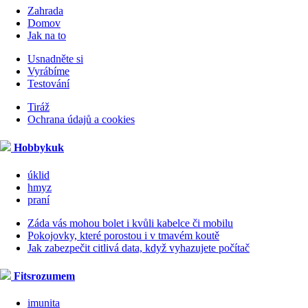
Zahrada
Domov
Jak na to
Usnadněte si
Vyrábíme
Testování
Tiráž
Ochrana údajů a cookies
Hobbykuk
úklid
hmyz
praní
Záda vás mohou bolet i kvůli kabelce či mobilu
Pokojovky, které porostou i v tmavém koutě
Jak zabezpečit citlivá data, když vyhazujete počítač
Fitsrozumem
imunita