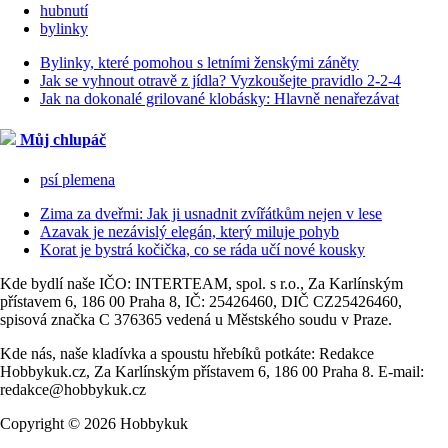
hubnutí
bylinky
Bylinky, které pomohou s letními ženskými záněty
Jak se vyhnout otravě z jídla? Vyzkoušejte pravidlo 2-2-4
Jak na dokonalé grilované klobásky: Hlavně nenařezávat
Můj chlupáč
psí plemena
Zima za dveřmi: Jak ji usnadnit zvířátkům nejen v lese
Azavak je nezávislý elegán, který miluje pohyb
Korat je bystrá kočička, co se ráda učí nové kousky
Kde bydlí naše IČO: INTERTEAM, spol. s r.o., Za Karlínským
přístavem 6, 186 00 Praha 8, IČ: 25426460, DIČ CZ25426460,
spisová značka C 376365 vedená u Městského soudu v Praze.
Kde nás, naše kladívka a spoustu hřebíků potkáte: Redakce
Hobbykuk.cz, Za Karlínským přístavem 6, 186 00 Praha 8. E-mail:
redakce@hobbykuk.cz
Copyright © 2026 Hobbykuk