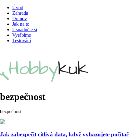
Úvod
Zahrada
Domov
Jak na to
Usnadněte si
Vyrábíme
Testování
bezpečnost
bezpečnost
Jak zabezpečit citlivá data, když vyhazujete počítač