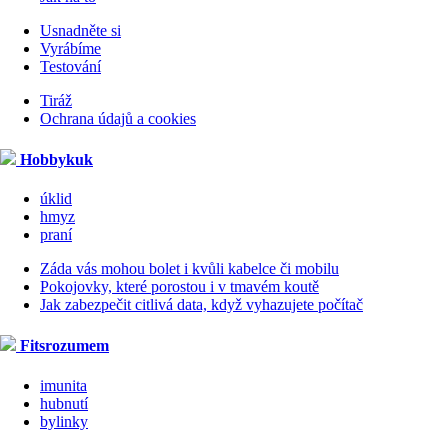
Usnadněte si
Vyrábíme
Testování
Tiráž
Ochrana údajů a cookies
Hobbykuk
úklid
hmyz
praní
Záda vás mohou bolet i kvůli kabelce či mobilu
Pokojovky, které porostou i v tmavém koutě
Jak zabezpečit citlivá data, když vyhazujete počítač
Fitsrozumem
imunita
hubnutí
bylinky