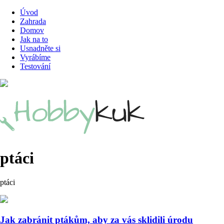
Úvod
Zahrada
Domov
Jak na to
Usnadněte si
Vyrábíme
Testování
ptáci
ptáci
Jak zabránit ptákům, aby za vás sklidili úrodu