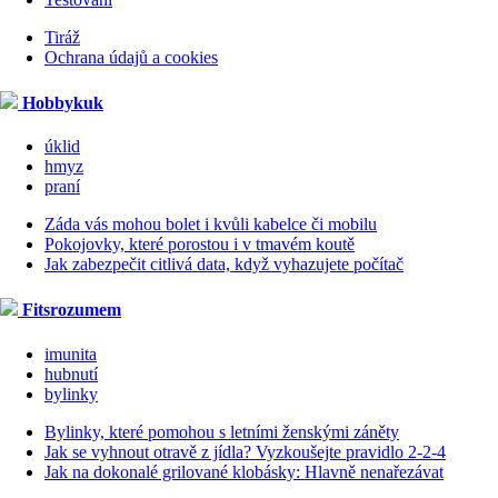
Tiráž
Ochrana údajů a cookies
Hobbykuk
úklid
hmyz
praní
Záda vás mohou bolet i kvůli kabelce či mobilu
Pokojovky, které porostou i v tmavém koutě
Jak zabezpečit citlivá data, když vyhazujete počítač
Fitsrozumem
imunita
hubnutí
bylinky
Bylinky, které pomohou s letními ženskými záněty
Jak se vyhnout otravě z jídla? Vyzkoušejte pravidlo 2-2-4
Jak na dokonalé grilované klobásky: Hlavně nenařezávat