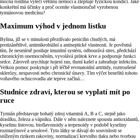
mocná rostlina vyléčí většinu nemocí a zlepšuje fyzickou kondici. Jaké
konkrétní má účinky a proč oceníte vlastnoručně vyrobenou
tymiánovou medicínu?
Maximum výhod v jednom lístku
Bylina, jíž se v minulosti přezdívalo penicilin chudých, má
protizánětlivé, antimikrobiální a antiseptické vlastnosti. Je pověstná
tím, že nesmírně posiluje imunitní systém, odbourává stres, předchází
chronickým onemocněním, vyvolává průtok krve a podporuje funkci
srdce. Zároveň urychluje hojení ran, tlumí kašel a zabraňuje infekcím.
Velkou pomoc poskytuje i při léčbě revmatoidní artritidy, roztroušené
sklerózy, nespavosti nebo chronické únavy. Tím výčet benefitů tohoto
voňavého ochucovadla ale teprve začíná…
Studnice zdraví, kterou se vyplatí mít po
ruce
Tymián představuje bohatý zdroj vitaminů A, B a C, stejně jako
draslíku, železa a vápníku. Dále v něm naleznete spoustu antioxidantů,
kyselinu listovou, bioflavonoidy a terpenoidy v podobě kyseliny
rozmarýnové a ursolové. Tyto látky se dávají do souvislosti se
sníženým rizikem rakoviny, normalizací krevního tlaku nebo tvorbou