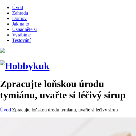
Úvod
Zahrada
Domov
Jak na to
Usnadněte si
Vyrábíme
Testování
Zpracujte loňskou úrodu
tymiánu, uvařte si léčivý sirup
Úvod
Zpracujte loňskou úrodu tymiánu, uvařte si léčivý sirup