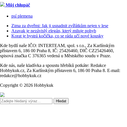
Můj chlupáč
psí plemena
Zima za dveřmi: Jak ji usnadnit zvířátkům nejen v lese
Azavak je nezávislý elegán, který miluje pohyb
Korat je bystrá kočička, co se ráda učí nové kousky
Kde bydlí naše IČO: INTERTEAM, spol. s r.o., Za Karlínským
přístavem 6, 186 00 Praha 8, IČ: 25426460, DIČ CZ25426460,
spisová značka C 376365 vedená u Městského soudu v Praze.
Kde nás, naše kladívka a spoustu hřebíků potkáte: Redakce
Hobbykuk.cz, Za Karlínským přístavem 6, 186 00 Praha 8. E-mail:
redakce@hobbykuk.cz
Copyright © 2026 Hobbykuk