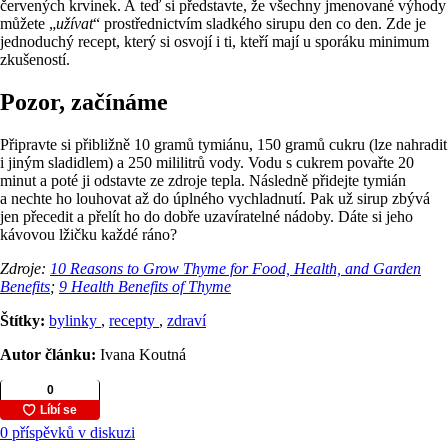
červených krvinek. A teď si představte, že všechny jmenované výhody
můžete „
užívat
“ prostřednictvím sladkého sirupu den co den. Zde je
jednoduchý recept, který si osvojí i ti, kteří mají u sporáku minimum
zkušeností.
Pozor, začínáme
Připravte si přibližně 10 gramů tymiánu, 150 gramů cukru (lze nahradit
i jiným sladidlem) a 250 mililitrů vody. Vodu s cukrem povařte 20
minut a poté ji odstavte ze zdroje tepla. Následně přidejte tymián
a nechte ho louhovat až do úplného vychladnutí. Pak už sirup zbývá
jen přecedit a přelít ho do dobře uzavíratelné nádoby. Dáte si jeho
kávovou lžičku každé ráno?
Zdroje:
10 Reasons to Grow Thyme for Food, Health, and Garden
Benefits
;
9 Health Benefits of Thyme
Štítky:
bylinky
,
recepty
,
zdraví
Autor článku:
Ivana Koutná
0 příspěvků v diskuzi