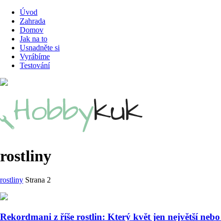
Úvod
Zahrada
Domov
Jak na to
Usnadněte si
Vyrábíme
Testování
rostliny
rostliny
Strana 2
Rekordmani z říše rostlin: Který květ jen největší neb