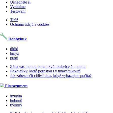
Usnadněte si
Vyrábíme
Testování
Tiráž
Ochrana údajů a cookies
Hobbykuk
úklid
hmyz
praní
Záda vás mohou bolet i kvůli kabelce či mobilu
Pokojovky, které porostou i v tmavém koutě
Jak zabezpečit citlivá data, když vyhazujete počítač
Fitsrozumem
imunita
hubnutí
bylinky