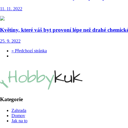
11. 11. 2022
Květiny, které váš byt provoní lépe než drahé chemick
25. 9. 2022
« Předchozí stránka
Kategorie
Zahrada
Domov
Jak na to