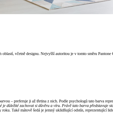
oblastí, včetně designu. Nejvyšší autoritou je v tomto směru Pantone C
ou – preferuje ji až třetina z nich. Podle psychologů tato barva reprez
é je důležité zachovat si důvěru a víru. Právě tato barva představuje st
roku. Také mátově šedá je jemný uklidňující odstín, reprezentující lids