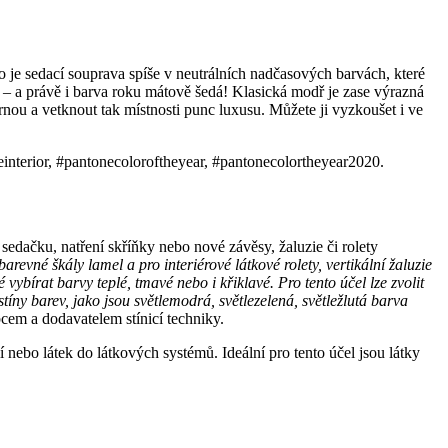
o je sedací souprava spíše v neutrálních nadčasových barvách, které
– a právě i barva roku mátově šedá! Klasická modř je zase výrazná
rnou a vetknout tak místnosti punc luxusu. Můžete ji vyzkoušet i ve
lueinterior, #pantonecoloroftheyear, #pantonecolortheyear2020.
sedačku, natření skříňky nebo nové závěsy, žaluzie či rolety
barevné škály lamel a pro interiérové látkové rolety, vertikální žaluzie
bírat barvy teplé, tmavé nebo i křiklavé. Pro tento účel lze zvolit
tíny barev, jako jsou světlemodrá, světlezelená, světležlutá barva
em a dodavatelem stínicí techniky.
ií nebo látek do látkových systémů. Ideální pro tento účel jsou látky