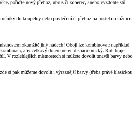
čce, pořiďte nový přehoz, ubrus či koberec, anebo vyzdobte stůl
é ručníky do koupelny nebo povlečení či přehoz na postel do ložnice.
ístnostem okamžitě jiný nádech! Obojí lze kombinovat: například
nou kombinaci, aby celkový dojem nebyl disharmonický. Roli hraje
ětlí. V rozlehlejších místnostech si můžete dovolit tmavší barvy nebo
– zde si pak můžeme dovolit i výraznější barvy (třeba právě klasickou