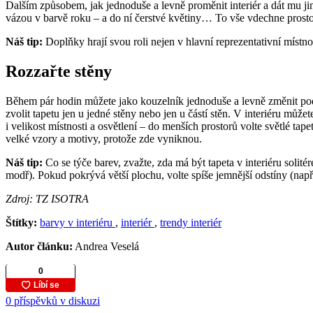
Dalším způsobem, jak jednoduše a levně proměnit interiér a dát mu j
vázou v barvě roku – a do ní čerstvé květiny… To vše vdechne prosto
Náš tip:
Doplňky hrají svou roli nejen v hlavní reprezentativní místno
Rozzařte stěny
Během pár hodin můžete jako kouzelník jednoduše a levně změnit po
zvolit tapetu jen u jedné stěny nebo jen u částí stěn. V interiéru mů
i velikost místnosti a osvětlení – do menších prostorů volte světlé ta
velké vzory a motivy, protože zde vyniknou.
Náš tip:
Co se týče barev, zvažte, zda má být tapeta v interiéru solit
modř). Pokud pokrývá větší plochu, volte spíše jemnější odstíny (např.
Zdroj: TZ ISOTRA
Štítky:
barvy v interiéru
,
interiér
,
trendy interiér
Autor článku:
Andrea Veselá
0 příspěvků v diskuzi