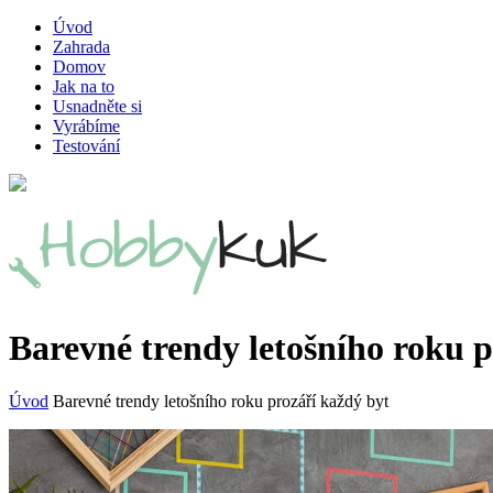
Úvod
Zahrada
Domov
Jak na to
Usnadněte si
Vyrábíme
Testování
Barevné trendy letošního roku p
Úvod
Barevné trendy letošního roku prozáří každý byt