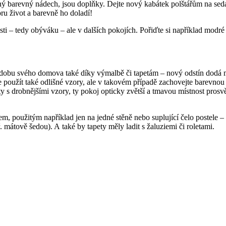
iný barevný nádech, jsou doplňky. Dejte nový kabátek polštářům na seda
ru život a barevně ho doladí!
sti – tedy obýváku – ale v dalších pokojích. Pořiďte si například modr
dobu svého domova také díky výmalbě či tapetám – nový odstín dodá m
žete použít také odlišné vzory, ale v takovém případě zachovejte barev
pety s drobnějšími vzory, ty pokoj opticky zvětší a tmavou místnost prosv
érem, použitým například jen na jedné stěně nebo suplující čelo postele 
 mátově šedou). A také by tapety měly ladit s žaluziemi či roletami.