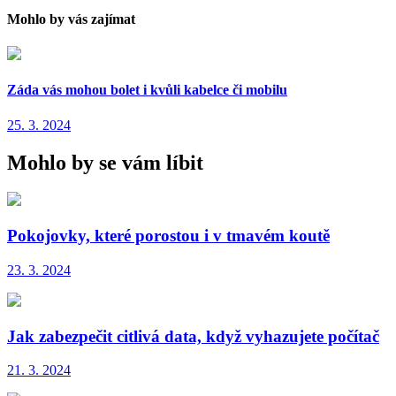
Mohlo by vás zajímat
Záda vás mohou bolet i kvůli kabelce či mobilu
25. 3. 2024
Mohlo by se vám líbit
Pokojovky, které porostou i v tmavém koutě
23. 3. 2024
Jak zabezpečit citlivá data, když vyhazujete počítač
21. 3. 2024