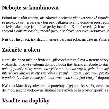
Nebojte se kombinovat
Pokud máte rádi změnu, ale zároveň nechcete věnovat vysoké finanční č
se neokoukají – a barevný tón pak vetknete svému domovu prostřednic
a skvěle akcentuje jednotlivé prvky interiéru. Kromě uvedených neutrá
spojení s dalšími odstíny modré jako je safírová, ocelová, kobaltová, 
Náš tip:
Inspiraci, jak sladit interiér s barvami roku, najdete na Pin
Začněte u oken
Nemusíte hned měnit nábytek a „
překopávat
“ celý byt – trendy barvy
v oknech… To vše vašemu domovu dodá jiný šmrnc a nebude to stát ve
nebo japonské stěny máme na výběr mnoho barevných, jednobarevných i v
interiérové látkové rolety s velkými výraznými vzory. Chceme-li prosto
a podobně. Látky volíme jednobarevné nebo s malými vzory,“
doporu
Náš tip:
Máte-li vysoký strop a potřebujete jej opticky snížit, zvolte s
den/noc, jejichž vodorovné střídání barevných pásů prostor zpestří a st
Vsaďte na doplňky