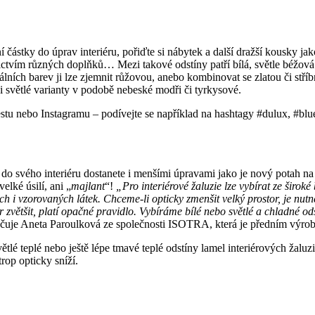
ástky do úprav interiéru, pořiďte si nábytek a další dražší kousky jak
tvím různých doplňků… Mezi takové odstíny patří bílá, světle béžová 
lních barev ji lze zjemnit růžovou, anebo kombinovat se zlatou či stříb
či světlé varianty v podobě nebeské modři či tyrkysové.
terestu nebo Instagramu – podívejte se například na hashtagy #dulux, #b
 do svého interiéru dostanete i menšími úpravami jako je nový potah na 
lké úsilí, ani „
majlant
“!
„Pro interiérové žaluzie lze vybírat ze široké 
zorovaných látek. Chceme-li opticky zmenšit velký prostor, je nutné vy
r zvětšit, platí opačné pravidlo. Vybíráme bílé nebo světlé a chladné ods
čuje Aneta Paroulková ze společnosti ISOTRA, která je předním výrobc
větlé teplé nebo ještě lépe tmavé teplé odstíny lamel interiérových žaluz
rop opticky sníží.