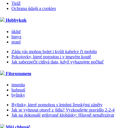
Tiráž
Ochrana údajů a cookies
Hobbykuk
úklid
hmyz
praní
Záda vás mohou bolet i kvůli kabelce či mobilu
Pokojovky, které porostou i v tmavém koutě
Jak zabezpečit citlivá data, když vyhazujete počítač
Fitsrozumem
imunita
hubnutí
bylinky
Bylinky, které pomohou s letními ženskými záněty
Jak se vyhnout otravě z jídla? Vyzkoušejte pravidlo 2-2-4
Jak na dokonalé grilované klobásky: Hlavně nenařezávat
Můj chlupáč