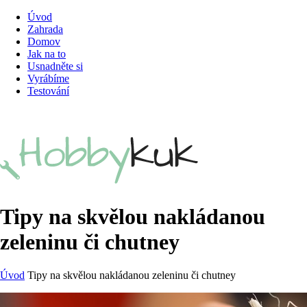
Úvod
Zahrada
Domov
Jak na to
Usnadněte si
Vyrábíme
Testování
Tipy na skvělou nakládanou
zeleninu či chutney
Úvod
Tipy na skvělou nakládanou zeleninu či chutney