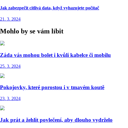
Jak zabezpečit citlivá data, když vyhazujete počítač
21. 3. 2024
Mohlo by se vám líbit
Záda vás mohou bolet i kvůli kabelce či mobilu
25. 3. 2024
Pokojovky, které porostou i v tmavém koutě
23. 3. 2024
Jak prát a žehlit povlečení, aby dlouho vydrželo