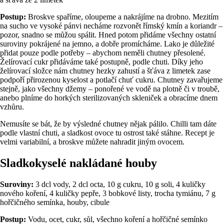
Postup:
Broskve spaříme, oloupeme a nakrájíme na drobno. Mezitím
na sucho ve vysoké pánvi necháme rozvonět římský kmín a koriandr –
pozor, snadno se můžou spálit. Hned potom přidáme všechny ostatní
suroviny pokrájené na jemno, a dobře promícháme. Lako je důležité
přidat pouze podle potřeby – abychom neměli chutney přesolené.
Želírovací cukr přidáváme také postupně, podle chuti. Díky jeho
želírovací složce nám chutney hezky zahustí a šťáva z limetek zase
podpoří přirozenou kyselost a potlačí chuť cukru. Chutney zavařujeme
stejně, jako všechny džemy – ponořené ve vodě na plotně či v troubě,
anebo plníme do horkých sterilizovaných skleniček a obracíme dnem
vzhůru.
Nemusíte se bát, že by výsledné chutney nějak pálilo. Chilli tam dáte
podle vlastní chuti, a sladkost ovoce tu ostrost také stáhne. Recept je
velmi variabilní, a broskve můžete nahradit jiným ovocem.
Sladkokyselé nakládané houby
Suroviny:
3 dcl vody, 2 dcl octa, 10 g cukru, 10 g soli, 4 kuličky
nového koření, 4 kuličky pepře, 3 bobkové listy, trocha tymiánu, 7 g
hořčičného semínka, houby, cibule
Postup:
Vodu, ocet, cukr, sůl, všechno koření a hořčičné semínko