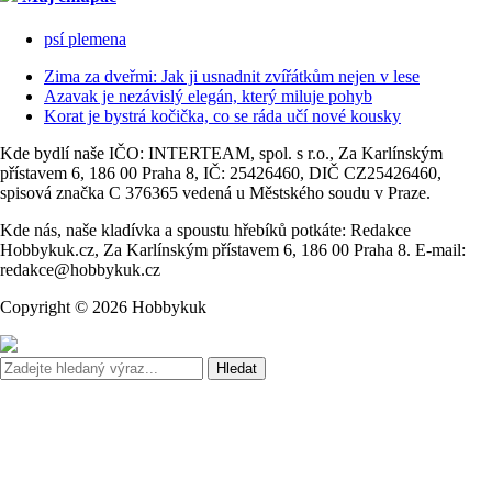
psí plemena
Zima za dveřmi: Jak ji usnadnit zvířátkům nejen v lese
Azavak je nezávislý elegán, který miluje pohyb
Korat je bystrá kočička, co se ráda učí nové kousky
Kde bydlí naše IČO: INTERTEAM, spol. s r.o., Za Karlínským
přístavem 6, 186 00 Praha 8, IČ: 25426460, DIČ CZ25426460,
spisová značka C 376365 vedená u Městského soudu v Praze.
Kde nás, naše kladívka a spoustu hřebíků potkáte: Redakce
Hobbykuk.cz, Za Karlínským přístavem 6, 186 00 Praha 8. E-mail:
redakce@hobbykuk.cz
Copyright © 2026 Hobbykuk