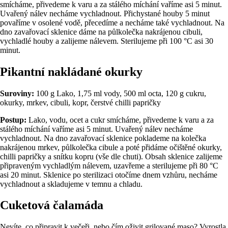
smícháme, přivedeme k varu a za stálého míchání vaříme asi 5 minut.
Uvařený nálev necháme vychladnout. Přichystané houby 5 minut
povaříme v osolené vodě, přecedíme a necháme také vychladnout. Na
dno zavařovací sklenice dáme na půlkolečka nakrájenou cibuli,
vychladlé houby a zalijeme nálevem. Sterilujeme při 100 °C asi 30
minut.
Pikantní nakládané okurky
Suroviny:
100 g Lako, 1,75 ml vody, 500 ml octa, 120 g cukru,
okurky, mrkev, cibuli, kopr, čerstvé chilli papričky
Postup:
Lako, vodu, ocet a cukr smícháme, přivedeme k varu a za
stálého míchání vaříme asi 5 minut. Uvařený nálev necháme
vychladnout. Na dno zavařovací sklenice poklademe na kolečka
nakrájenou mrkev, půlkolečka cibule a poté přidáme očištěné okurky,
chilli papričky a snítku kopru (vše dle chuti). Obsah sklenice zalijeme
připraveným vychladlým nálevem, uzavřeme a sterilujeme při 80 °C
asi 20 minut. Sklenice po sterilizaci otočíme dnem vzhůru, necháme
vychladnout a skladujeme v temnu a chladu.
Cuketová čalamáda
Nevíte, co připravit k večeři, nebo čím oživit grilované maso? Vyrostla