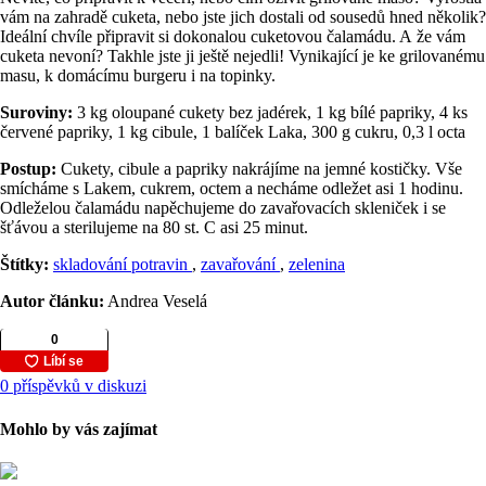
vám na zahradě cuketa, nebo jste jich dostali od sousedů hned několik?
Ideální chvíle připravit si dokonalou cuketovou čalamádu. A že vám
cuketa nevoní? Takhle jste ji ještě nejedli! Vynikající je ke grilovanému
masu, k domácímu burgeru i na topinky.
Suroviny:
3 kg oloupané cukety bez jadérek, 1 kg bílé papriky, 4 ks
červené papriky, 1 kg cibule, 1 balíček Laka, 300 g cukru, 0,3 l octa
Postup:
Cukety, cibule a papriky nakrájíme na jemné kostičky. Vše
smícháme s Lakem, cukrem, octem a necháme odležet asi 1 hodinu.
Odleželou čalamádu napěchujeme do zavařovacích skleniček i se
šťávou a sterilujeme na 80 st. C asi 25 minut.
Štítky:
skladování potravin
,
zavařování
,
zelenina
Autor článku:
Andrea Veselá
0 příspěvků v diskuzi
Mohlo by vás zajímat