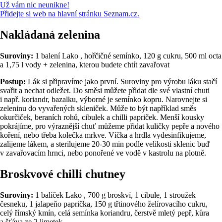
Už vám nic neunikne!
Přidejte si web na hlavní stránku Seznam.cz.
Nakládaná zelenina
Suroviny:
1 balení Lako , hořčičné semínko, 120 g cukru, 500 ml octa
a 1,75 l vody + zelenina, kterou budete chtít zavařovat
Postup:
Lák si připravíme jako první. Suroviny pro výrobu láku stačí
svařit a nechat odležet. Do směsi můžete přidat dle své vlastní chuti
i např. koriandr, bazalku, výborné je semínko kopru. Narovnejte si
zeleninu do vyvařených skleniček. Může to být například směs
okurčiček, beraních rohů, cibulek a chilli papriček. Menší kousky
pokrájíme, pro výraznější chuť můžeme přidat kuličky pepře a nového
koření, nebo třeba kolečka mrkve. Víčka a hrdla vydesinfikujeme,
zalijeme lákem, a sterilujeme 20-30 min podle velikosti sklenic buď
v zavařovacím hrnci, nebo ponořené ve vodě v kastrolu na plotně.
Broskvové chilli chutney
Suroviny:
1 balíček Lako , 700 g broskví, 1 cibule, 1 stroužek
česneku, 1 jalapeňo paprička, 150 g třtinového želírovacího cukru,
celý římský kmín, celá semínka koriandru, čerstvě mletý pepř, kůra
a šťáva ze 2 limetek