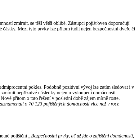
ností zmírnit, se těší větší oblibě. Zástupci pojišťoven doporučují
 částky. Mezi tyto prvky lze přitom řadit nejen bezpečnostní dveře či
dmiprocentní pokles. Podobně pozitivní vývoj lze zatím sledovat i v
že zmírnit nepříznivé následky nejen u vyloupení domácnosti.
Nové přitom o toto řešení v poslední době zájem mírně roste.
zaznamenali o 70 123 pojištěných domácností více než v roce
motné pojištění
„Bezpečnostní prvky, ať už jde o zajištění domácnosti,