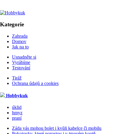
Kategorie
Zahrada
Domov
Jak na to
Usnadněte si
Vyrábíme
Testování
Tiráž
Ochrana údajů a cookies
Hobbykuk
úklid
hmyz
praní
Záda vás mohou bolet i kvůli kabelce či mobilu
Pokojovky, které porostou i v tmavém koutě