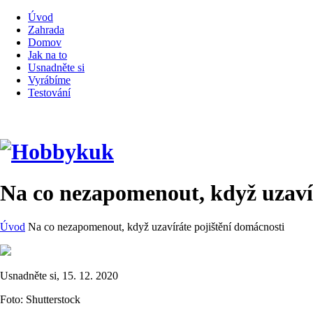
Úvod
Zahrada
Domov
Jak na to
Usnadněte si
Vyrábíme
Testování
Na co nezapomenout, když uzavír
Úvod
Na co nezapomenout, když uzavíráte pojištění domácnosti
Usnadněte si, 15. 12. 2020
Foto: Shutterstock