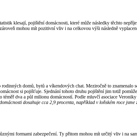
stik klesají, pojištění domácnosti, které může následky těchto nepříjem
zároveň mohou mít pozitivní vliv i na celkovou výši následně vyplacené
do rodinných domů, bytů a víkendových chat. Meziročně to znamenalo se
 domácnost si pojišťuje. Sjednání tohoto druhu pojištění jim totiž pomů
no téměř dva a půl milionu domácností. Podle mluvčí asociace Veroniky 
domácnosti dosahuje cca 2,9 procenta, například v loňském roce jsme 
 různými formami zabezpečení. Ty přitom mohou mít určitý vliv i na sa