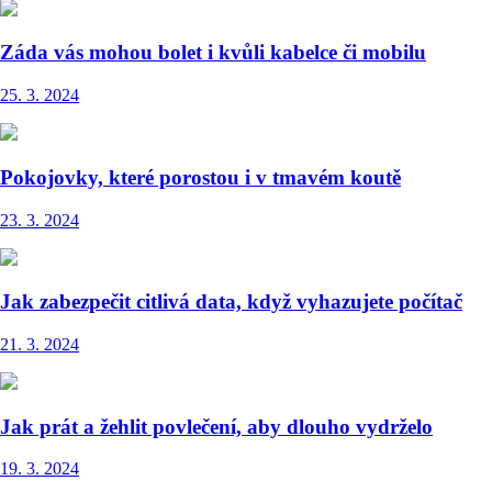
Záda vás mohou bolet i kvůli kabelce či mobilu
25. 3. 2024
Pokojovky, které porostou i v tmavém koutě
23. 3. 2024
Jak zabezpečit citlivá data, když vyhazujete počítač
21. 3. 2024
Jak prát a žehlit povlečení, aby dlouho vydrželo
19. 3. 2024