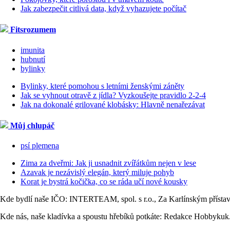
Jak zabezpečit citlivá data, když vyhazujete počítač
Fitsrozumem
imunita
hubnutí
bylinky
Bylinky, které pomohou s letními ženskými záněty
Jak se vyhnout otravě z jídla? Vyzkoušejte pravidlo 2-2-4
Jak na dokonalé grilované klobásky: Hlavně nenařezávat
Můj chlupáč
psí plemena
Zima za dveřmi: Jak ji usnadnit zvířátkům nejen v lese
Azavak je nezávislý elegán, který miluje pohyb
Korat je bystrá kočička, co se ráda učí nové kousky
Kde bydlí naše IČO: INTERTEAM, spol. s r.o., Za Karlínským přísta
Kde nás, naše kladívka a spoustu hřebíků potkáte: Redakce Hobbykuk