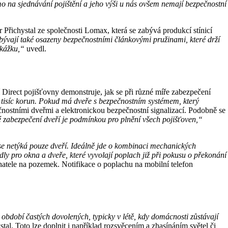
římo na sjednávání pojištění a jeho výši u nás ovšem nemají bezpečnostní
tr Přichystal ze společnosti Lomax, která se zabývá produkcí stínicí
 bývají také osazeny bezpečnostními článkovými pružinami, které drží
ekážku,“
uvedl.
 Direct pojišťovny demonstruje, jak se při různé míře zabezpečení
 tisíc korun. Pokud má dveře s bezpečnostním systémem, který
ečnostními dveřmi a elektronickou bezpečnostní signalizací. Podobně se
é zabezpečení dveří je podmínkou pro plnění všech pojišťoven,“
 se netýká pouze dveří. Ideálně jde o kombinaci mechanických
dly pro okna a dveře, které vyvolají poplach již při pokusu o překonání
hatele na pozemek. Notifikace o poplachu na mobilní telefon
 období častých dovolených, typicky v létě, kdy domácnosti zůstávají
tal. Toto lze doplnit i například rozsvěcením a zhasínáním světel či