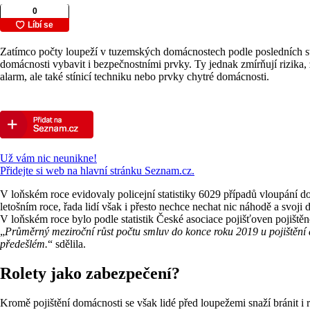
Zatímco počty loupeží v tuzemských domácnostech podle posledních stati
domácnosti vybavit i bezpečnostními prvky. Ty jednak zmírňují rizika, 
alarm, ale také stínicí techniku nebo prvky chytré domácnosti.
Už vám nic neunikne!
Přidejte si web na hlavní stránku Seznam.cz.
V loňském roce evidovaly policejní statistiky 6029 případů vloupání 
letošním roce, řada lidí však i přesto nechce nechat nic náhodě a svoji
V loňském roce bylo podle statistik České asociace pojišťoven pojiště
„
Průměrný meziroční růst počtu smluv do konce roku 2019 u pojištění 
předešlém.
“ sdělila.
Rolety jako zabezpečení?
Kromě pojištění domácnosti se však lidé před loupežemi snaží bránit i