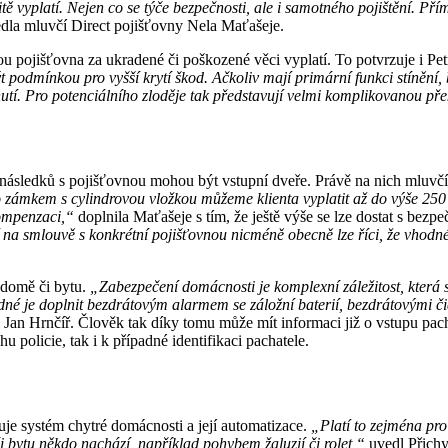
čitě vyplatí. Nejen co se týče bezpečnosti, ale i samotného pojištění. P
dla mluvčí Direct pojišťovny Nela Maťašeje.
erou pojišťovna za ukradené či poškozené věci vyplatí. To potvrzuje i Pe
podmínkou pro vyšší krytí škod. Ačkoliv mají primární funkci stínění,
tí. Pro potenciálního zloděje tak představují velmi komplikovanou př
í následků s pojišťovnou mohou být vstupní dveře. Právě na nich mluvčí
o zámkem s cylindrovou vložkou můžeme klienta vyplatit až do výše 250
kompenzaci,“
doplnila Maťašeje s tím, že ještě výše se lze dostat s bezp
 na smlouvě s konkrétní pojišťovnou nicméně obecně lze říci, že vhodn
 domě či bytu.
„Zabezpečení domácnosti je komplexní záležitost, která
dné je doplnit bezdrátovým alarmem se záložní baterií, bezdrátovými či
 Jan Hrnčíř. Člověk tak díky tomu může mít informaci již o vstupu pac
 policie, tak i k případné identifikaci pachatele.
je systém chytré domácnosti a její automatizace.
„Platí to zejména pro
i bytu někdo nachází, například pohybem žaluzií či rolet,“
uvedl Přichys