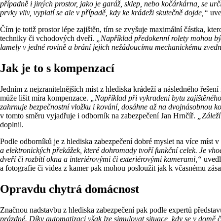
případně i jiných prostor, jako je garáž, sklep, nebo kočárkárna, se ur
prvky vliv, vyplatí se ale v případě, kdy ke krádeži skutečně dojde,“
uve
Čím je totiž prostor lépe zajištěn, tím se zvyšuje maximální částka, kt
techniky či vchodových dveří.
„Například předokenní rolety mohou být 
lamely v jedné rovině a brání jejich nežádoucímu mechanickému zvednu
Jak je to s kompenzací
Jedním z nejzranitelnějších míst z hlediska krádeží a následného řešen
může lišit míra kompenzace.
„Například při vykradení bytu zajištěnéh
zahrnuje bezpečnostní vložku i kování, dosáhne až na dvojnásobnou 
v tomto směru vyjadřuje i odborník na zabezpečení Jan Hrnčíř.
„Záleží
doplnil.
Podle odborníků je z hlediska zabezpečení dobré myslet na více míst v
a elektronických překážek, které dohromady tvoří funkční celek. Je vho
dveří či rozbití okna a interiérovými či exteriérovými kamerami,“
uvedl
a fotografie či videa z kamer pak mohou posloužit jak k včasnému zásahu
Opravdu chytrá domácnost
Značnou nadstavbu z hlediska zabezpečení pak podle expertů představu
prázdné. Díky automatizaci však lze simulovat situace, kdy se v domě č