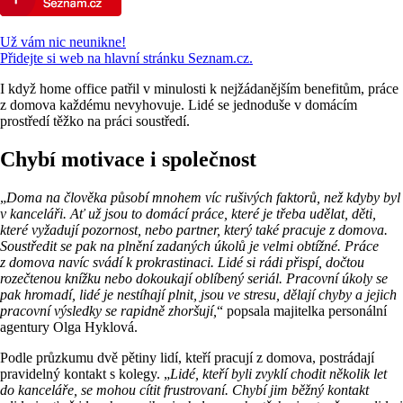
Už vám nic neunikne!
Přidejte si web na hlavní stránku Seznam.cz.
I když home office patřil v minulosti k nejžádanějším benefitům, práce
z domova každému nevyhovuje. Lidé se jednoduše v domácím
prostředí těžko na práci soustředí.
Chybí motivace i společnost
„
Doma na člověka působí mnohem víc rušivých faktorů, než kdyby byl
v kanceláři. Ať už jsou to domácí práce, které je třeba udělat, děti,
které vyžadují pozornost, nebo partner, který také pracuje z domova.
Soustředit se pak na plnění zadaných úkolů je velmi obtížné. Práce
z domova navíc svádí k prokrastinaci. Lidé si rádi přispí, dočtou
rozečtenou knížku nebo dokoukají oblíbený seriál. Pracovní úkoly se
pak hromadí, lidé je nestíhají plnit, jsou ve stresu, dělají chyby a jejich
pracovní výsledky se rapidně zhoršují,
“ popsala majitelka personální
agentury Olga Hyklová.
Podle průzkumu dvě pětiny lidí, kteří pracují z domova, postrádají
pravidelný kontakt s kolegy. „
Lidé, kteří byli zvyklí chodit několik let
do kanceláře, se mohou cítit frustrovaní. Chybí jim běžný kontakt