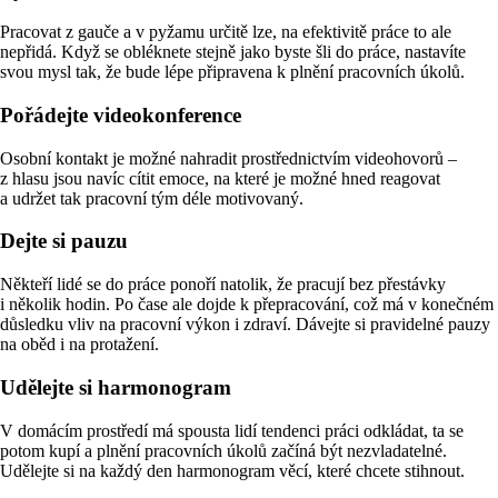
Pracovat z gauče a v pyžamu určitě lze, na efektivitě práce to ale
nepřidá. Když se obléknete stejně jako byste šli do práce, nastavíte
svou mysl tak, že bude lépe připravena k plnění pracovních úkolů.
Pořádejte videokonference
Osobní kontakt je možné nahradit prostřednictvím videohovorů –
z hlasu jsou navíc cítit emoce, na které je možné hned reagovat
a udržet tak pracovní tým déle motivovaný.
Dejte si pauzu
Někteří lidé se do práce ponoří natolik, že pracují bez přestávky
i několik hodin. Po čase ale dojde k přepracování, což má v konečném
důsledku vliv na pracovní výkon i zdraví. Dávejte si pravidelné pauzy
na oběd i na protažení.
Udělejte si harmonogram
V domácím prostředí má spousta lidí tendenci práci odkládat, ta se
potom kupí a plnění pracovních úkolů začíná být nezvladatelné.
Udělejte si na každý den harmonogram věcí, které chcete stihnout.