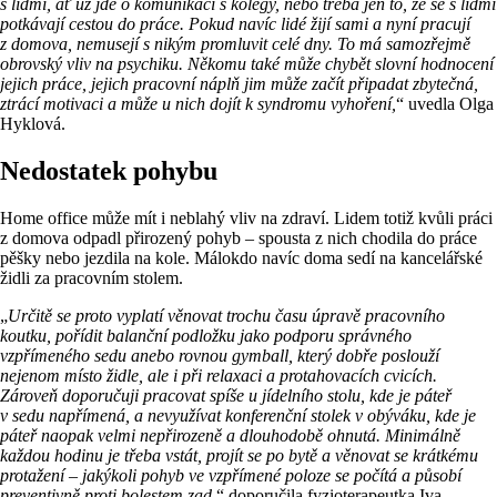
s lidmi, ať už jde o komunikaci s kolegy, nebo třeba jen to, že se s lidmi
potkávají cestou do práce. Pokud navíc lidé žijí sami a nyní pracují
z domova, nemusejí s nikým promluvit celé dny. To má samozřejmě
obrovský vliv na psychiku. Někomu také může chybět slovní hodnocení
jejich práce, jejich pracovní náplň jim může začít připadat zbytečná,
ztrácí motivaci a může u nich dojít k syndromu vyhoření,
“ uvedla Olga
Hyklová.
Nedostatek pohybu
Home office může mít i neblahý vliv na zdraví. Lidem totiž kvůli práci
z domova odpadl přirozený pohyb – spousta z nich chodila do práce
pěšky nebo jezdila na kole. Málokdo navíc doma sedí na kancelářské
židli za pracovním stolem.
„
Určitě se proto vyplatí věnovat trochu času úpravě pracovního
koutku, pořídit balanční podložku jako podporu správného
vzpřímeného sedu anebo rovnou gymball, který dobře poslouží
nejenom místo židle, ale i při relaxaci a protahovacích cvicích.
Zároveň doporučuji pracovat spíše u jídelního stolu, kde je páteř
v sedu napřímená, a nevyužívat konferenční stolek v obýváku, kde je
páteř naopak velmi nepřirozeně a dlouhodobě ohnutá. Minimálně
každou hodinu je třeba vstát, projít se po bytě a věnovat se krátkému
protažení – jakýkoli pohyb ve vzpřímené poloze se počítá a působí
preventivně proti bolestem zad,
“ doporučila fyzioterapeutka Iva