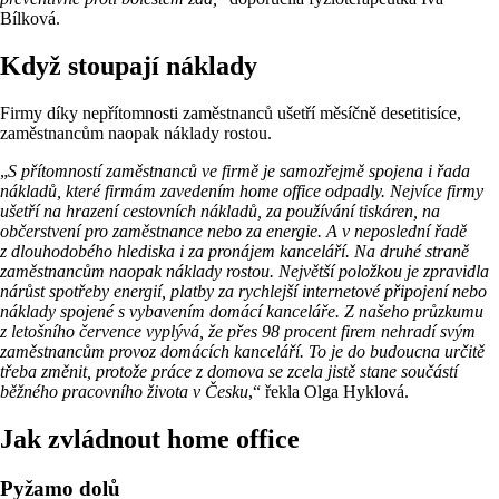
Bílková.
Když stoupají náklady
Firmy díky nepřítomnosti zaměstnanců ušetří měsíčně desetitisíce,
zaměstnancům naopak náklady rostou.
„
S přítomností zaměstnanců ve firmě je samozřejmě spojena i řada
nákladů, které firmám zavedením home office odpadly. Nejvíce firmy
ušetří na hrazení cestovních nákladů, za používání tiskáren, na
občerstvení pro zaměstnance nebo za energie. A v neposlední řadě
z dlouhodobého hlediska i za pronájem kanceláří. Na druhé straně
zaměstnancům naopak náklady rostou. Největší položkou je zpravidla
nárůst spotřeby energií, platby za rychlejší internetové připojení nebo
náklady spojené s vybavením domácí kanceláře. Z našeho průzkumu
z letošního července vyplývá, že přes 98 procent firem nehradí svým
zaměstnancům provoz domácích kanceláří. To je do budoucna určitě
třeba změnit, protože práce z domova se zcela jistě stane součástí
běžného pracovního života v Česku
,“ řekla Olga Hyklová.
Jak zvládnout home office
Pyžamo dolů