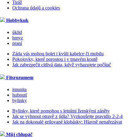
Tiráž
Ochrana údajů a cookies
Hobbykuk
úklid
hmyz
praní
Záda vás mohou bolet i kvůli kabelce či mobilu
Pokojovky, které porostou i v tmavém koutě
Jak zabezpečit citlivá data, když vyhazujete počítač
Fitsrozumem
imunita
hubnutí
bylinky
Bylinky, které pomohou s letními ženskými záněty
Jak se vyhnout otravě z jídla? Vyzkoušejte pravidlo 2-2-4
Jak na dokonalé grilované klobásky: Hlavně nenařezávat
Můj chlupáč