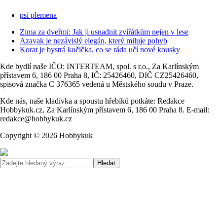
psí plemena
Zima za dveřmi: Jak ji usnadnit zvířátkům nejen v lese
Azavak je nezávislý elegán, který miluje pohyb
Korat je bystrá kočička, co se ráda učí nové kousky
Kde bydlí naše IČO: INTERTEAM, spol. s r.o., Za Karlínským
přístavem 6, 186 00 Praha 8, IČ: 25426460, DIČ CZ25426460,
spisová značka C 376365 vedená u Městského soudu v Praze.
Kde nás, naše kladívka a spoustu hřebíků potkáte: Redakce
Hobbykuk.cz, Za Karlínským přístavem 6, 186 00 Praha 8. E-mail:
redakce@hobbykuk.cz
Copyright © 2026 Hobbykuk