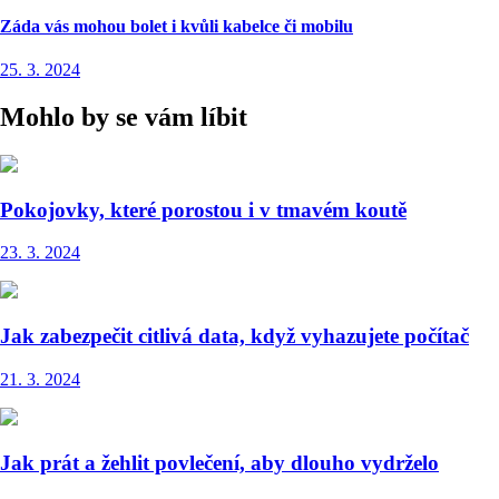
Záda vás mohou bolet i kvůli kabelce či mobilu
25. 3. 2024
Mohlo by se vám líbit
Pokojovky, které porostou i v tmavém koutě
23. 3. 2024
Jak zabezpečit citlivá data, když vyhazujete počítač
21. 3. 2024
Jak prát a žehlit povlečení, aby dlouho vydrželo