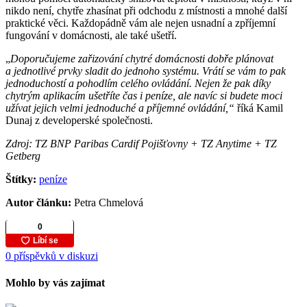
nikdo není, chytře zhasínat při odchodu z místnosti a mnohé další
praktické věci. Každopádně vám ale nejen usnadní a zpříjemní
fungování v domácnosti, ale také ušetří.
„
Doporučujeme zařizování chytré domácnosti dobře plánovat
a jednotlivé prvky sladit do jednoho systému. Vrátí se vám to pak
jednoduchostí a pohodlím celého ovládání. Nejen že pak díky
chytrým aplikacím ušetříte čas i peníze, ale navíc si budete moci
užívat jejich velmi jednoduché a příjemné ovládání,“
říká Kamil
Dunaj z developerské společnosti.
Zdroj: TZ BNP Paribas Cardif Pojišťovny + TZ Anytime + TZ
Getberg
Štítky:
peníze
Autor článku:
Petra Chmelová
0 příspěvků v diskuzi
Mohlo by vás zajímat