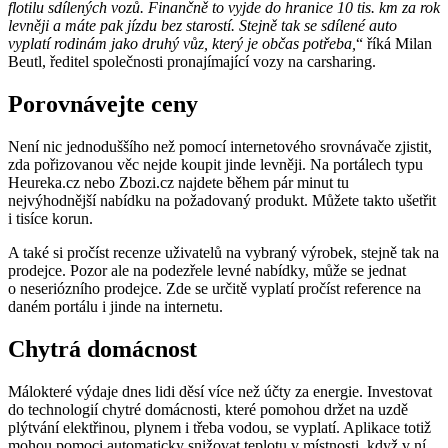
flotilu sdílených vozů. Finančně to vyjde do hranice 10 tis. km za rok
levněji a máte pak jízdu bez starostí. Stejně tak se sdílené auto
vyplatí rodinám jako druhý vůz, který je občas potřeba,
“ říká Milan
Beutl, ředitel společnosti pronajímající vozy na carsharing.
Porovnávejte ceny
Není nic jednoduššího než pomocí internetového srovnávače zjistit,
zda pořizovanou věc nejde koupit jinde levněji. Na portálech typu
Heureka.cz nebo Zbozi.cz najdete během pár minut tu
nejvýhodnější nabídku na požadovaný produkt. Můžete takto ušetřit
i tisíce korun.
A také si pročíst recenze uživatelů na vybraný výrobek, stejně tak na
prodejce. Pozor ale na podezřele levné nabídky, může se jednat
o neseriózního prodejce. Zde se určitě vyplatí pročíst reference na
daném portálu i jinde na internetu.
Chytrá domácnost
Málokteré výdaje dnes lidi děsí více než účty za energie. Investovat
do technologií chytré domácnosti, které pomohou držet na uzdě
plýtvání elektřinou, plynem i třeba vodou, se vyplatí. Aplikace totiž
mohou pomoci automaticky snižovat teplotu v místnosti, když v ní