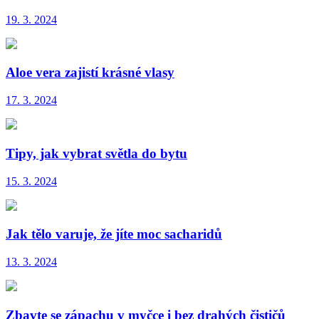
19. 3. 2024
Aloe vera zajistí krásné vlasy
17. 3. 2024
Tipy, jak vybrat světla do bytu
15. 3. 2024
Jak tělo varuje, že jíte moc sacharidů
13. 3. 2024
Zbavte se zápachu v myčce i bez drahých čističů