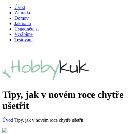
Úvod
Zahrada
Domov
Jak na to
Usnadněte si
Vyrábíme
Testování
Tipy, jak v novém roce chytře
ušetřit
Úvod
Tipy, jak v novém roce chytře ušetřit