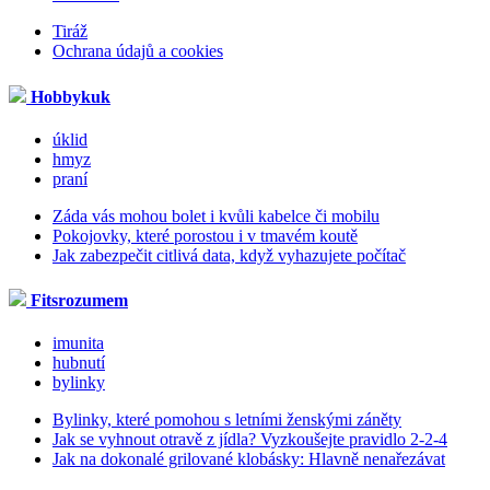
Tiráž
Ochrana údajů a cookies
Hobbykuk
úklid
hmyz
praní
Záda vás mohou bolet i kvůli kabelce či mobilu
Pokojovky, které porostou i v tmavém koutě
Jak zabezpečit citlivá data, když vyhazujete počítač
Fitsrozumem
imunita
hubnutí
bylinky
Bylinky, které pomohou s letními ženskými záněty
Jak se vyhnout otravě z jídla? Vyzkoušejte pravidlo 2-2-4
Jak na dokonalé grilované klobásky: Hlavně nenařezávat