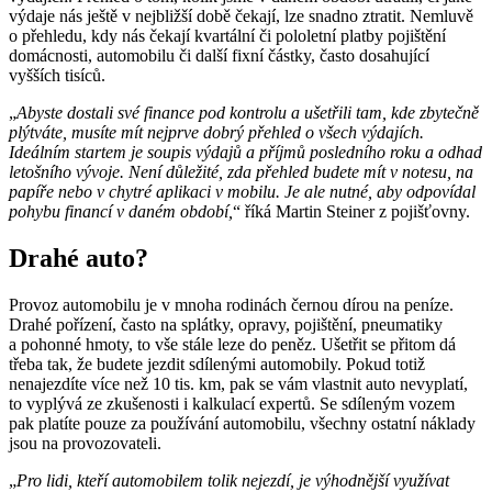
výdaje nás ještě v nejbližší době čekají, lze snadno ztratit. Nemluvě
o přehledu, kdy nás čekají kvartální či pololetní platby pojištění
domácnosti, automobilu či další fixní částky, často dosahující
vyšších tisíců.
„
Abyste dostali své finance pod kontrolu a ušetřili tam, kde zbytečně
plýtváte, musíte mít nejprve dobrý přehled o všech výdajích.
Ideálním startem je soupis výdajů a příjmů posledního roku a odhad
letošního vývoje. Není důležité, zda přehled budete mít v notesu, na
papíře nebo v chytré aplikaci v mobilu. Je ale nutné, aby odpovídal
pohybu financí v daném období,
“ říká Martin Steiner z pojišťovny.
Drahé auto?
Provoz automobilu je v mnoha rodinách černou dírou na peníze.
Drahé pořízení, často na splátky, opravy, pojištění, pneumatiky
a pohonné hmoty, to vše stále leze do peněz. Ušetřit se přitom dá
třeba tak, že budete jezdit sdílenými automobily. Pokud totiž
nenajezdíte více než 10 tis. km, pak se vám vlastnit auto nevyplatí,
to vyplývá ze zkušenosti i kalkulací expertů. Se sdíleným vozem
pak platíte pouze za používání automobilu, všechny ostatní náklady
jsou na provozovateli.
„
Pro lidi, kteří automobilem tolik nejezdí, je výhodnější využívat