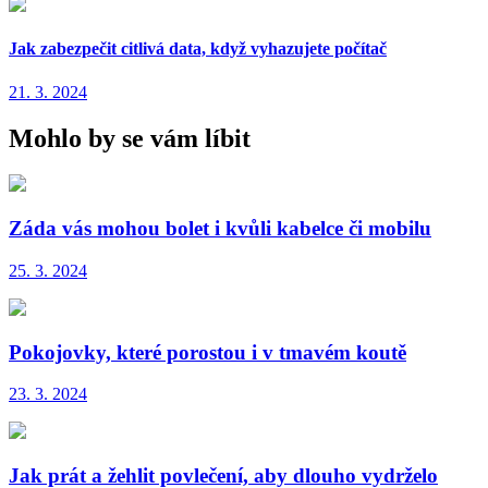
Jak zabezpečit citlivá data, když vyhazujete počítač
21. 3. 2024
Mohlo by se vám líbit
Záda vás mohou bolet i kvůli kabelce či mobilu
25. 3. 2024
Pokojovky, které porostou i v tmavém koutě
23. 3. 2024
Jak prát a žehlit povlečení, aby dlouho vydrželo