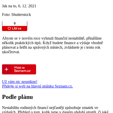
Jak na to, 6. 12. 2021
Foto: Shutterstock
Abyste se v novém roce vyhnuli finanční nestabilitě, přinášíme
několik praktických tipů. Když budete finance a výdaje vhodně
plánovat a šetřit na správných místech, zvládnete je i tento rok
ukočírovat.
Už vám nic neunikne!
Přidejte si web na hlavní stránku Seznam.cz.
Podle plánu
Nestabilitu rodinných financí nejčastěji způsobuje zmatek ve
výdajích. Přehled o tom, kolik jsme v daném období utratili, či jaké