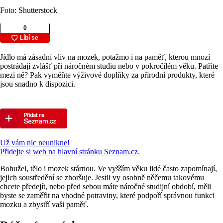
Foto: Shutterstock
Jídlo má zásadní vliv na mozek, potažmo i na paměť, kterou mnozí
postrádají zvlášť při náročném studiu nebo v pokročilém věku. Patříte
mezi ně? Pak vyměňte výživové doplňky za přírodní produkty, které
jsou snadno k dispozici.
Už vám nic neunikne!
Přidejte si web na hlavní stránku Seznam.cz.
Bohužel, tělo i mozek stárnou. Ve vyšším věku lidé často zapomínají,
jejich soustředění se zhoršuje. Jestli vy osobně něčemu takovému
chcete předejít, nebo před sebou máte náročné studijní období, měli
byste se zaměřit na vhodné potraviny, které podpoří správnou funkci
mozku a zbystří vaši paměť.