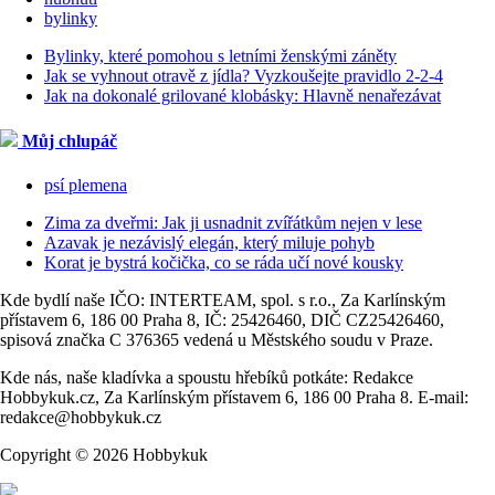
bylinky
Bylinky, které pomohou s letními ženskými záněty
Jak se vyhnout otravě z jídla? Vyzkoušejte pravidlo 2-2-4
Jak na dokonalé grilované klobásky: Hlavně nenařezávat
Můj chlupáč
psí plemena
Zima za dveřmi: Jak ji usnadnit zvířátkům nejen v lese
Azavak je nezávislý elegán, který miluje pohyb
Korat je bystrá kočička, co se ráda učí nové kousky
Kde bydlí naše IČO: INTERTEAM, spol. s r.o., Za Karlínským
přístavem 6, 186 00 Praha 8, IČ: 25426460, DIČ CZ25426460,
spisová značka C 376365 vedená u Městského soudu v Praze.
Kde nás, naše kladívka a spoustu hřebíků potkáte: Redakce
Hobbykuk.cz, Za Karlínským přístavem 6, 186 00 Praha 8. E-mail:
redakce@hobbykuk.cz
Copyright © 2026 Hobbykuk