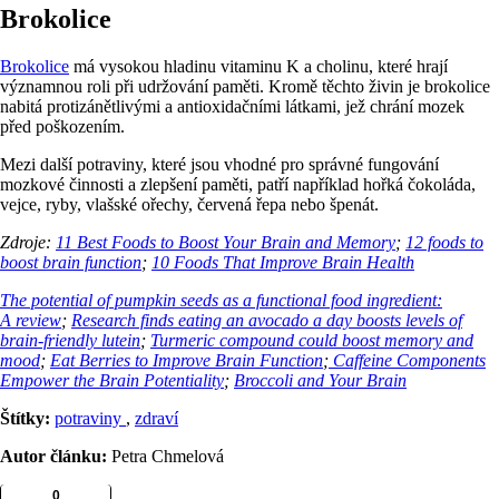
Brokolice
Brokolice
má vysokou hladinu vitaminu K a cholinu, které hrají
významnou roli při udržování paměti. Kromě těchto živin je brokolice
nabitá protizánětlivými a antioxidačními látkami, jež chrání mozek
před poškozením.
Mezi další potraviny, které jsou vhodné pro správné fungování
mozkové činnosti a zlepšení paměti, patří například hořká čokoláda,
vejce, ryby, vlašské ořechy, červená řepa nebo špenát.
Zdroje:
11 Best Foods to Boost Your Brain and Memory
;
12 foods to
boost brain function
;
10 Foods That Improve Brain Health
The potential of pumpkin seeds as a functional food ingredient:
A review
;
Research finds eating an avocado a day boosts levels of
brain-friendly lutein
;
Turmeric compound could boost memory and
mood
;
Eat Berries to Improve Brain Function
;
Caffeine Components
Empower the Brain Potentiality
;
Broccoli and Your Brain
Štítky:
potraviny
,
zdraví
Autor článku:
Petra Chmelová