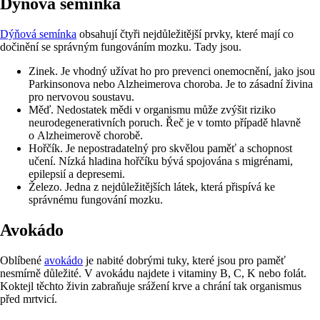
Dýňová semínka
Dýňová semínka
obsahují čtyři nejdůležitější prvky, které mají co
dočinění se správným fungováním mozku. Tady jsou.
Zinek. Je vhodný užívat ho pro prevenci onemocnění, jako jsou
Parkinsonova nebo Alzheimerova choroba. Je to zásadní živina
pro nervovou soustavu.
Měď. Nedostatek mědi v organismu může zvýšit riziko
neurodegenerativních poruch. Řeč je v tomto případě hlavně
o Alzheimerově chorobě.
Hořčík. Je nepostradatelný pro skvělou paměť a schopnost
učení. Nízká hladina hořčíku bývá spojována s migrénami,
epilepsií a depresemi.
Železo. Jedna z nejdůležitějších látek, která přispívá ke
správnému fungování mozku.
Avokádo
Oblíbené
avokádo
je nabité dobrými tuky, které jsou pro paměť
nesmírně důležité. V avokádu najdete i vitaminy B, C, K nebo folát.
Koktejl těchto živin zabraňuje srážení krve a chrání tak organismus
před mrtvicí.