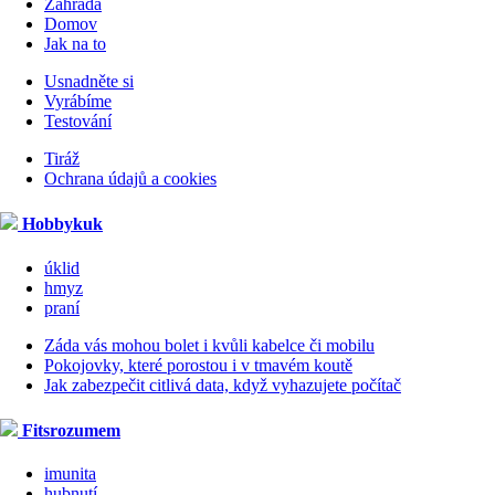
Zahrada
Domov
Jak na to
Usnadněte si
Vyrábíme
Testování
Tiráž
Ochrana údajů a cookies
Hobbykuk
úklid
hmyz
praní
Záda vás mohou bolet i kvůli kabelce či mobilu
Pokojovky, které porostou i v tmavém koutě
Jak zabezpečit citlivá data, když vyhazujete počítač
Fitsrozumem
imunita
hubnutí