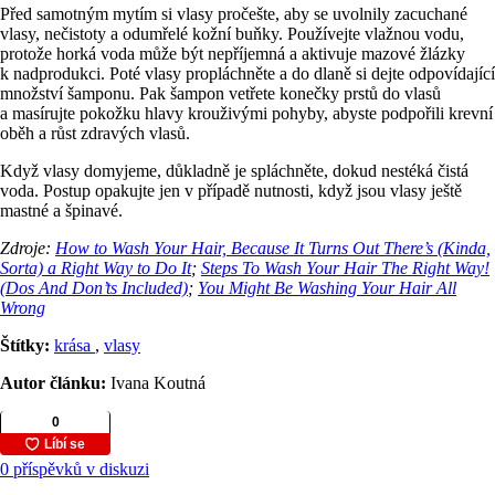
Před samotným mytím si vlasy pročešte, aby se uvolnily zacuchané
vlasy, nečistoty a odumřelé kožní buňky. Používejte vlažnou vodu,
protože horká voda může být nepříjemná a aktivuje mazové žlázky
k nadprodukci. Poté vlasy propláchněte a do dlaně si dejte odpovídající
množství šamponu. Pak šampon vetřete konečky prstů do vlasů
a masírujte pokožku hlavy krouživými pohyby, abyste podpořili krevní
oběh a růst zdravých vlasů.
Když vlasy domyjeme, důkladně je spláchněte, dokud nestéká čistá
voda. Postup opakujte jen v případě nutnosti, když jsou vlasy ještě
mastné a špinavé.
Zdroje:
How to Wash Your Hair, Because It Turns Out There’s (Kinda,
Sorta) a Right Way to Do It
;
Steps To Wash Your Hair The Right Way!
(Dos And Don’ts Included)
;
You Might Be Washing Your Hair All
Wrong
Štítky:
krása
,
vlasy
Autor článku:
Ivana Koutná
0 příspěvků v diskuzi