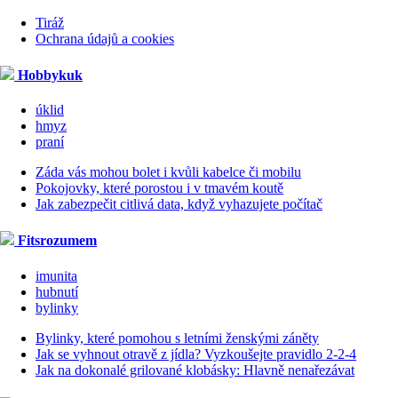
Tiráž
Ochrana údajů a cookies
Hobbykuk
úklid
hmyz
praní
Záda vás mohou bolet i kvůli kabelce či mobilu
Pokojovky, které porostou i v tmavém koutě
Jak zabezpečit citlivá data, když vyhazujete počítač
Fitsrozumem
imunita
hubnutí
bylinky
Bylinky, které pomohou s letními ženskými záněty
Jak se vyhnout otravě z jídla? Vyzkoušejte pravidlo 2-2-4
Jak na dokonalé grilované klobásky: Hlavně nenařezávat