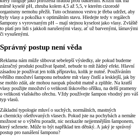
který funguje jako přirozená hradba proti bakteriím. Kožní tuk má
mírně kyselé pH, zhruba kolem 4,5 až 5,5, v kterém cizorodé
organismy nemohu přežít. Tuto ochrannou vrstvu je třeba udržet, aby
byly vlasy a pokožka v optimálním stavu. Hledejte tedy v regálech
šampony s vyrovnaným pH – mají stejnou kyselost jako vlasy. Zvláště
to platí pro lidi s jakkoli narušenými vlasy, ať už barvenými, lámavými
či vysušenými.
Správný postup není věda
Reklama nám může slibovat sebelepší výsledky, ale pokud budeme
zázračný produkt používat špatně, nebude to mít žádný efekt. Hlavní
zásadou je používat jen tolik přípravku, kolik je nutné. Používáním
většího množství šamponu nebudete mít vlasy čistší a lesklejší, jak by
se mohlo zdát, ale mohou naopak působit matně a zplihle. Na kratší
vlasy použijte množství o velikosti lískového oříšku, na delší prameny
o velikosti vlašského ořechu. Vždy používejte šampon vhodný pro váš
typ vlasů.
Základní typologie mluví o suchých, normálních, mastných
a chemicky ošetřovaných vlasech. Pokud jste na pochybách a nemáte
možnost se o výběru poradit, nic nezkazíte nejjemnějším šamponem,
který seženete. Může to být například ten dětský. A jaký je správný
postup pro nanášení šamponu?