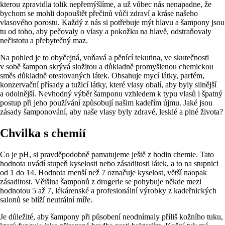
kterou zpravidla tolik nepřemýšlíme, a už vůbec nás nenapadne, že
bychom se mohli dopouštět přečinů vůči zdraví a kráse našeho
vlasového porostu. Každý z nás si potřebuje mýt hlavu a šampony jsou
tu od toho, aby pečovaly o vlasy a pokožku na hlavě, odstraňovaly
nečistotu a přebytečný maz.
Na pohled je to obyčejná, voňavá a pěnící tekutina, ve skutečnosti
v sobě šampon skrývá složitou a důkladně promyšlenou chemickou
směs důkladně otestovaných látek. Obsahuje mycí látky, parfém,
konzervační přísady a tužicí látky, které vlasy obalí, aby byly silnější
a odolnější. Nevhodný výběr šamponu vzhledem k typu vlasů i špatný
postup při jeho používání způsobují našim kadeřím újmu. Jaké jsou
zásady šamponování, aby naše vlasy byly zdravé, lesklé a plné života?
Chvilka s chemií
Co je pH, si pravděpodobně pamatujeme ještě z hodin chemie. Tato
hodnota uvádí stupeň kyselosti nebo zásaditosti látek, a to na stupnici
od 1 do 14. Hodnota menší než 7 označuje kyselost, větší naopak
zásaditost. Většina šamponů z drogerie se pohybuje někde mezi
hodnotou 5 až 7, lékárenské a profesionální výrobky z kadeřnických
salonů se blíží neutrální míře.
Je důležité, aby šampony při působení neodnímaly příliš kožního tuku,