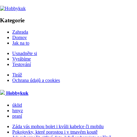
Kategorie
Zahrada
Domov
Jak na to
Usnadněte si
Vyrábíme
Testování
Tiráž
Ochrana údajů a cookies
Hobbykuk
úklid
hmyz
praní
Záda vás mohou bolet i kvůli kabelce či mobilu
Pokojovky, které porostou i v tmavém koutě