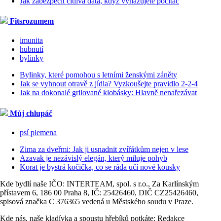
Jak zabezpečit citlivá data, když vyhazujete počítač
Fitsrozumem
imunita
hubnutí
bylinky
Bylinky, které pomohou s letními ženskými záněty
Jak se vyhnout otravě z jídla? Vyzkoušejte pravidlo 2-2-4
Jak na dokonalé grilované klobásky: Hlavně nenařezávat
Můj chlupáč
psí plemena
Zima za dveřmi: Jak ji usnadnit zvířátkům nejen v lese
Azavak je nezávislý elegán, který miluje pohyb
Korat je bystrá kočička, co se ráda učí nové kousky
Kde bydlí naše IČO: INTERTEAM, spol. s r.o., Za Karlínským
přístavem 6, 186 00 Praha 8, IČ: 25426460, DIČ CZ25426460,
spisová značka C 376365 vedená u Městského soudu v Praze.
Kde nás, naše kladívka a spoustu hřebíků potkáte: Redakce