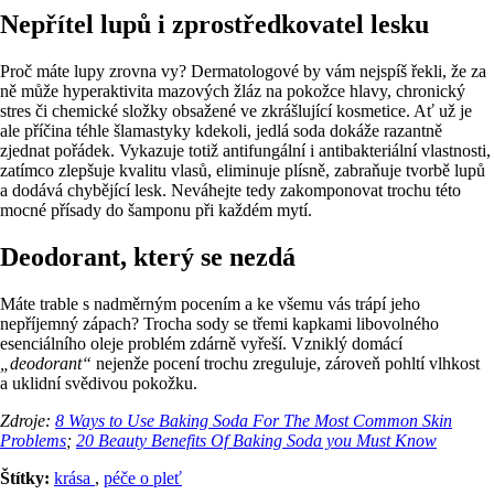
Nepřítel lupů i zprostředkovatel lesku
Proč máte lupy zrovna vy? Dermatologové by vám nejspíš řekli, že za
ně může hyperaktivita mazových žláz na pokožce hlavy, chronický
stres či chemické složky obsažené ve zkrášlující kosmetice. Ať už je
ale příčina téhle šlamastyky kdekoli, jedlá soda dokáže razantně
zjednat pořádek. Vykazuje totiž antifungální i antibakteriální vlastnosti,
zatímco zlepšuje kvalitu vlasů, eliminuje plísně, zabraňuje tvorbě lupů
a dodává chybějící lesk. Neváhejte tedy zakomponovat trochu této
mocné přísady do šamponu při každém mytí.
Deodorant, který se nezdá
Máte trable s nadměrným pocením a ke všemu vás trápí jeho
nepříjemný zápach? Trocha sody se třemi kapkami libovolného
esenciálního oleje problém zdárně vyřeší. Vzniklý domácí
„deodorant“
nejenže pocení trochu zreguluje, zároveň pohltí vlhkost
a uklidní svědivou pokožku.
Zdroje:
8 Ways to Use Baking Soda For The Most Common Skin
Problems
;
20 Beauty Benefits Of Baking Soda you Must Know
Štítky:
krása
,
péče o pleť