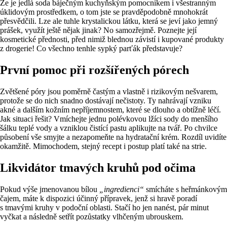
Že je jedlá soda báječným kuchyňským pomocníkem i všestranným
úklidovým prostředkem, o tom jste se pravděpodobně mnohokrát
přesvědčili. Lze ale tuhle krystalickou látku, která se jeví jako jemný
prášek, využít ještě nějak jinak? No samozřejmě. Poznejte její
kosmetické přednosti, před nimiž blednou závistí i kupované produkty
z drogerie! Co všechno tenhle sypký parťák představuje?
První pomoc při rozšířených pórech
Zvětšené póry jsou poměrně častým a vlastně i rizikovým nešvarem,
protože se do nich snadno dostávají nečistoty. Ty nahrávají vzniku
akné a dalším kožním nepříjemnostem, které se dlouho a obtížně léčí.
Jak situaci řešit? Vmíchejte jednu polévkovou lžíci sody do menšího
šálku teplé vody a vzniklou čistící pastu aplikujte na tvář. Po chvilce
působení vše smyjte a nezapomeňte na hydratační krém. Rozdíl uvidíte
okamžitě. Mimochodem, stejný recept i postup platí také na strie.
Likvidátor tmavých kruhů pod očima
Pokud výše jmenovanou bílou
„ingredienci“
smícháte s heřmánkovým
čajem, máte k dispozici účinný přípravek, jenž si hravě poradí
s tmavými kruhy v podoční oblasti. Stačí ho jen nanést, pár minut
vyčkat a následně setřít pozůstatky vlhčeným ubrouskem.