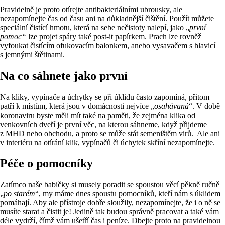
Pravidelně je proto otírejte antibakteriálními ubrousky, ale
nezapomínejte čas od času ani na důkladnější čištění. Použít můžete
speciální čistící hmotu, která na sebe nečistoty nalepí, jako „
první
pomoc“
lze projet spáry také post-it papírkem. Prach lze rovněž
vyfoukat čistícím ofukovacím balonkem, anebo vysavačem s hlavicí
s jemnými štětinami.
Na co sáhnete jako první
Na kliky, vypínače a úchytky se při úklidu často zapomíná, přitom
patří k místům, která jsou v domácnosti nejvíce „
osahávaná
“. V době
koronaviru byste měli mít také na paměti, že zejména klika od
venkovních dveří je první věc, na kterou sáhneme, když přijdeme
z MHD nebo obchodu, a proto se může stát semeništěm virů. Ale ani
v interiéru na otírání klik, vypínačů či úchytek skříní nezapomínejte.
Péče o pomocníky
Zatímco naše babičky si musely poradit se spoustou věcí pěkně ručně
„
po starém
“, my máme dnes spoustu pomocníků, kteří nám s úklidem
pomáhají. Aby ale přístroje dobře sloužily, nezapomínejte, že i o ně se
musíte starat a čistit je! Jedině tak budou správně pracovat a také vám
déle vydrží, čímž vám ušetří čas i peníze. Dbejte proto na pravidelnou