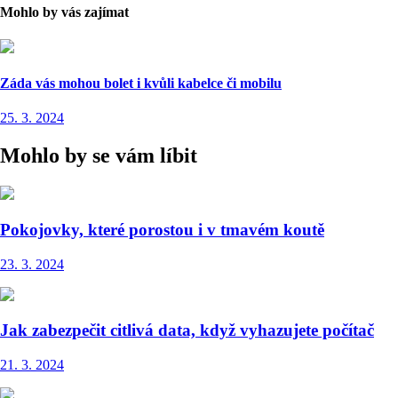
Mohlo by vás zajímat
Záda vás mohou bolet i kvůli kabelce či mobilu
25. 3. 2024
Mohlo by se vám líbit
Pokojovky, které porostou i v tmavém koutě
23. 3. 2024
Jak zabezpečit citlivá data, když vyhazujete počítač
21. 3. 2024