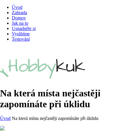
Úvod
Zahrada
Domov
Jak na to
Usnadněte si
Vyrábíme
Testování
Na která místa nejčastěji
zapomínáte při úklidu
Úvod
Na která místa nejčastěji zapomínáte při úklidu