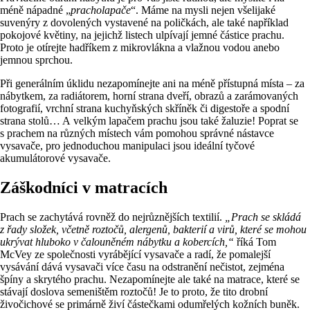
méně nápadné „
pracholapače
“. Máme na mysli nejen všelijaké
suvenýry z dovolených vystavené na poličkách, ale také například
pokojové květiny, na jejichž listech ulpívají jemné částice prachu.
Proto je otírejte hadříkem z mikrovlákna a vlažnou vodou anebo
jemnou sprchou.
Při generálním úklidu nezapomínejte ani na méně přístupná místa – za
nábytkem, za radiátorem, horní strana dveří, obrazů a zarámovaných
fotografií, vrchní strana kuchyňských skříněk či digestoře a spodní
strana stolů… A velkým lapačem prachu jsou také žaluzie! Poprat se
s prachem na různých místech vám pomohou správné nástavce
vysavače, pro jednoduchou manipulaci jsou ideální tyčové
akumulátorové vysavače.
Záškodníci v matracích
Prach se zachytává rovněž do nejrůznějších textilií.
„Prach se skládá
z řady složek, včetně roztočů, alergenů, bakterií a virů, které se mohou
ukrývat hluboko v čalouněném nábytku a kobercích,“
říká Tom
McVey ze společnosti vyrábějící vysavače a radí, že pomalejší
vysávání dává vysavači více času na odstranění nečistot, zejména
špíny a skrytého prachu. Nezapomínejte ale také na matrace, které se
stávají doslova semeništěm roztočů! Je to proto, že tito drobní
živočichové se primárně živí částečkami odumřelých kožních buněk.