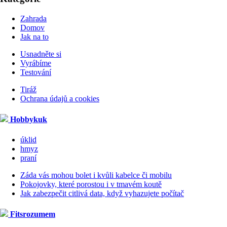
Zahrada
Domov
Jak na to
Usnadněte si
Vyrábíme
Testování
Tiráž
Ochrana údajů a cookies
Hobbykuk
úklid
hmyz
praní
Záda vás mohou bolet i kvůli kabelce či mobilu
Pokojovky, které porostou i v tmavém koutě
Jak zabezpečit citlivá data, když vyhazujete počítač
Fitsrozumem