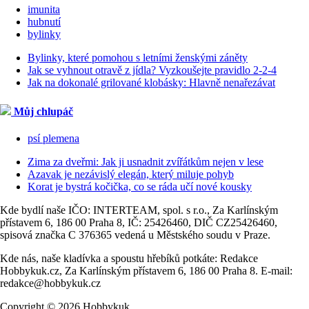
imunita
hubnutí
bylinky
Bylinky, které pomohou s letními ženskými záněty
Jak se vyhnout otravě z jídla? Vyzkoušejte pravidlo 2-2-4
Jak na dokonalé grilované klobásky: Hlavně nenařezávat
Můj chlupáč
psí plemena
Zima za dveřmi: Jak ji usnadnit zvířátkům nejen v lese
Azavak je nezávislý elegán, který miluje pohyb
Korat je bystrá kočička, co se ráda učí nové kousky
Kde bydlí naše IČO: INTERTEAM, spol. s r.o., Za Karlínským
přístavem 6, 186 00 Praha 8, IČ: 25426460, DIČ CZ25426460,
spisová značka C 376365 vedená u Městského soudu v Praze.
Kde nás, naše kladívka a spoustu hřebíků potkáte: Redakce
Hobbykuk.cz, Za Karlínským přístavem 6, 186 00 Praha 8. E-mail:
redakce@hobbykuk.cz
Copyright © 2026 Hobbykuk