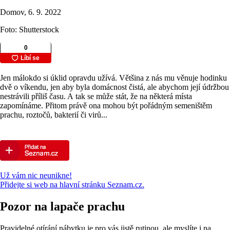
Domov, 6. 9. 2022
Foto: Shutterstock
Jen málokdo si úklid opravdu užívá. Většina z nás mu věnuje hodinku
dvě o víkendu, jen aby byla domácnost čistá, ale abychom její údržbou
nestrávili příliš času. A tak se může stát, že na některá místa
zapomínáme. Přitom právě ona mohou být pořádným semeništěm
prachu, roztočů, bakterií či virů...
Už vám nic neunikne!
Přidejte si web na hlavní stránku Seznam.cz.
Pozor na lapače prachu
Pravidelné otírání nábytku je pro vás jistě rutinou, ale myslíte i na