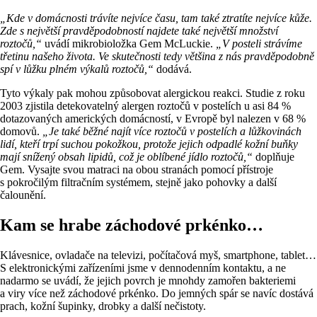
„Kde v domácnosti trávíte nejvíce času, tam také ztratíte nejvíce kůže.
Zde s největší pravděpodobností najdete také největší množství
roztočů,“
uvádí mikrobioložka Gem McLuckie.
„V posteli strávíme
třetinu našeho života. Ve skutečnosti tedy většina z nás pravděpodobně
spí v lůžku plném výkalů roztočů,“
dodává.
Tyto výkaly pak mohou způsobovat alergickou reakci. Studie z roku
2003 zjistila detekovatelný alergen roztočů v postelích u asi 84 %
dotazovaných amerických domácností, v Evropě byl nalezen v 68 %
domovů.
„Je také běžné najít více roztočů v postelích a lůžkovinách
lidí, kteří trpí suchou pokožkou, protože jejich odpadlé kožní buňky
mají snížený obsah lipidů, což je oblíbené jídlo roztočů,“
doplňuje
Gem. Vysajte svou matraci na obou stranách pomocí přístroje
s pokročilým filtračním systémem, stejně jako pohovky a další
čalounění.
Kam se hrabe záchodové prkénko…
Klávesnice, ovladače na televizi, počítačová myš, smartphone, tablet…
S elektronickými zařízeními jsme v dennodenním kontaktu, a ne
nadarmo se uvádí, že jejich povrch je mnohdy zamořen bakteriemi
a viry více než záchodové prkénko. Do jemných spár se navíc dostává
prach, kožní šupinky, drobky a další nečistoty.