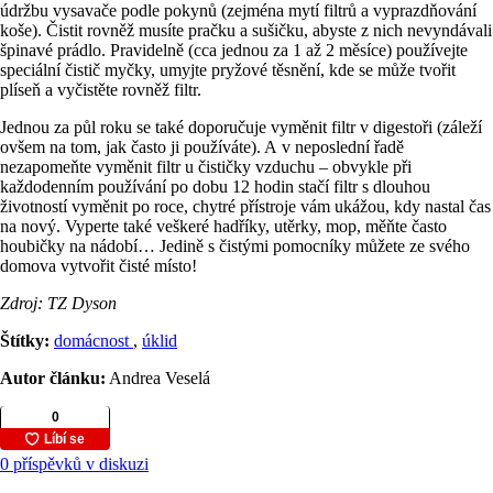
údržbu vysavače podle pokynů (zejména mytí filtrů a vyprazdňování
koše). Čistit rovněž musíte pračku a sušičku, abyste z nich nevyndávali
špinavé prádlo. Pravidelně (cca jednou za 1 až 2 měsíce) používejte
speciální čistič myčky, umyjte pryžové těsnění, kde se může tvořit
plíseň a vyčistěte rovněž filtr.
Jednou za půl roku se také doporučuje vyměnit filtr v digestoři (záleží
ovšem na tom, jak často ji používáte). A v neposlední řadě
nezapomeňte vyměnit filtr u čističky vzduchu – obvykle při
každodenním používání po dobu 12 hodin stačí filtr s dlouhou
životností vyměnit po roce, chytré přístroje vám ukážou, kdy nastal čas
na nový. Vyperte také veškeré hadříky, utěrky, mop, měňte často
houbičky na nádobí… Jedině s čistými pomocníky můžete ze svého
domova vytvořit čisté místo!
Zdroj: TZ Dyson
Štítky:
domácnost
,
úklid
Autor článku:
Andrea Veselá
0 příspěvků v diskuzi