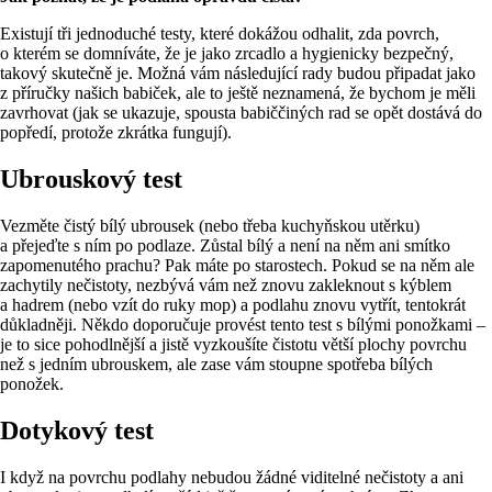
Existují tři jednoduché testy, které dokážou odhalit, zda povrch,
o kterém se domníváte, že je jako zrcadlo a hygienicky bezpečný,
takový skutečně je. Možná vám následující rady budou připadat jako
z příručky našich babiček, ale to ještě neznamená, že bychom je měli
zavrhovat (jak se ukazuje, spousta babiččiných rad se opět dostává do
popředí, protože zkrátka fungují).
Ubrouskový test
Vezměte čistý bílý ubrousek (nebo třeba kuchyňskou utěrku)
a přejeďte s ním po podlaze. Zůstal bílý a není na něm ani smítko
zapomenutého prachu? Pak máte po starostech. Pokud se na něm ale
zachytily nečistoty, nezbývá vám než znovu zakleknout s kýblem
a hadrem (nebo vzít do ruky mop) a podlahu znovu vytřít, tentokrát
důkladněji. Někdo doporučuje provést tento test s bílými ponožkami –
je to sice pohodlnější a jistě vyzkoušíte čistotu větší plochy povrchu
než s jedním ubrouskem, ale zase vám stoupne spotřeba bílých
ponožek.
Dotykový test
I když na povrchu podlahy nebudou žádné viditelné nečistoty a ani