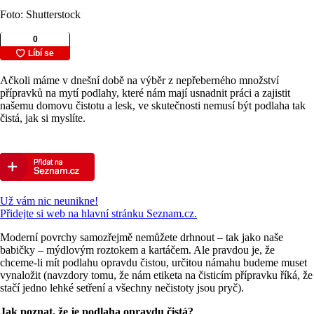
Foto: Shutterstock
Ačkoli máme v dnešní době na výběr z nepřeberného množství
přípravků na mytí podlahy, které nám mají usnadnit práci a zajistit
našemu domovu čistotu a lesk, ve skutečnosti nemusí být podlaha tak
čistá, jak si myslíte.
Už vám nic neunikne!
Přidejte si web na hlavní stránku Seznam.cz.
Moderní povrchy samozřejmě nemůžete drhnout – tak jako naše
babičky – mýdlovým roztokem a kartáčem. Ale pravdou je, že
chceme-li mít podlahu opravdu čistou, určitou námahu budeme muset
vynaložit (navzdory tomu, že nám etiketa na čisticím přípravku říká, že
stačí jedno lehké setření a všechny nečistoty jsou pryč).
Jak poznat, že je podlaha opravdu čistá?