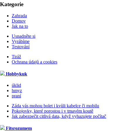
Kategorie
Zahrada
Domov
Jak na to
Usnadněte si
Vyrábíme
Testování
Tiráž
Ochrana údajů a cookies
Hobbykuk
úklid
hmyz
praní
Záda vás mohou bolet i kvůli kabelce či mobilu
Pokojovky, které porostou i v tmavém koutě
Jak zabezpečit citlivá data, když vyhazujete počítač
Fitsrozumem