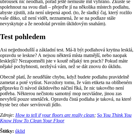
ubrousek nic neodhalí, pořád ještě nemusíte mít vyhráno. Zkuste se
spolehnout na svou dlaň – přejeďte jí na několika místech podlahu,
abyste zjistili, zda není ulepená apod. (to, že sladký čaj, který rozlilo
vaše dítko, už není vidět, neznamená, že se na podlaze stále
nevyskytuje a že neodolal prvním úklidovým snahám).
Test pohledem
Asi nejjednodušší a základní test. Má-li být podlahová krytina lesklá,
opravdu se leskne? A nejsou některá místa matnější, nebo naopak
lesklejší? Nezapomněli jste v koutě nějaký ten prach? Pokud máte
nějaké pochybnosti, nezbývá vám, než se dát znovu do úklidu.
Obecně platí, že neuděláte chybu, když budete podlahu pravidelně
zametat a poté vytírat. Navzdory tomu, že vám etiketa na oblíbeném
přípravku či návod úklidového náčiní říká, že nic takového není
potřeba. Některou nečistotu samotný mop nezvládne, jinou zas
nevyřeší pouze smetáček. Opravdu čistá podlaha je taková, na které
byste bez obav servírovali jídlo.
Zdroje:
How to tell if your floors are really clean
;
So You Think You
Know How To Clean Your Floor
Štítky:
úklid