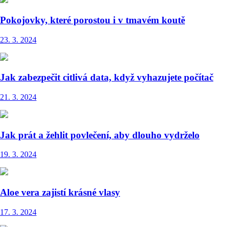
Pokojovky, které porostou i v tmavém koutě
23. 3. 2024
Jak zabezpečit citlivá data, když vyhazujete počítač
21. 3. 2024
Jak prát a žehlit povlečení, aby dlouho vydrželo
19. 3. 2024
Aloe vera zajistí krásné vlasy
17. 3. 2024