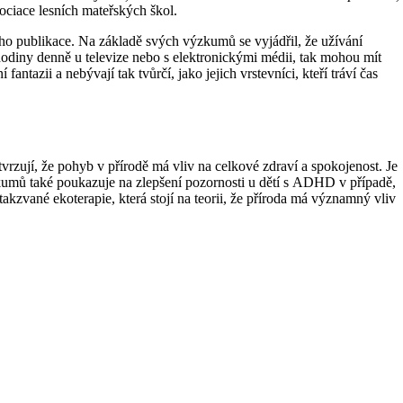
ciace lesních mateřských škol.
ho publikace. Na základě svých výzkumů se vyjádřil, že užívání
í hodiny denně u televize nebo s elektronickými médii, tak mohou mít
ntazii a nebývají tak tvůrčí, jako jejich vrstevníci, kteří tráví čas
rzují, že pohyb v přírodě má vliv na celkové zdraví a spokojenost. Je
zkumů také poukazuje na zlepšení pozornosti u dětí s ADHD v případě,
takzvané ekoterapie, která stojí na teorii, že příroda má významný vliv