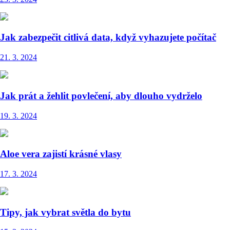
Jak zabezpečit citlivá data, když vyhazujete počítač
21. 3. 2024
Jak prát a žehlit povlečení, aby dlouho vydrželo
19. 3. 2024
Aloe vera zajistí krásné vlasy
17. 3. 2024
Tipy, jak vybrat světla do bytu