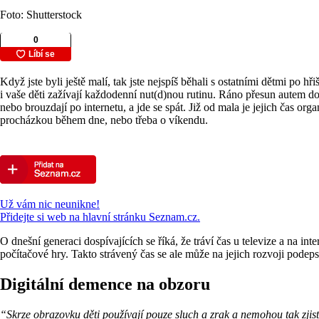
Foto: Shutterstock
Když jste byli ještě malí, tak jste nejspíš běhali s ostatními dětmi po 
i vaše děti zažívají každodenní nut(d)nou rutinu. Ráno přesun autem do
nebo brouzdají po internetu, a jde se spát. Již od mala je jejich čas or
procházkou během dne, nebo třeba o víkendu.
Už vám nic neunikne!
Přidejte si web na hlavní stránku Seznam.cz.
O dnešní generaci dospívajících se říká, že tráví čas u televize a na 
počítačové hry. Takto strávený čas se ale může na jejich rozvoji podeps
Digitální demence na obzoru
“Skrze obrazovku děti používají pouze sluch a zrak a nemohou tak zjisti