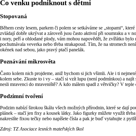
Co venku podniknout s dětmi
Stopovaná
Během cesty lesem, parkem či polem se setkáváme se „stopami“, které p
zvládají dobře ukrývat a zároveň jsou často aktivní při soumraku a v noc
i nory, peří a ohlodané plody, vám mohou napovědět, že zvířátko bylo 
pochutnávala veverka nebo třeba strakapoud. Tím, že na stromech není t
okének nad sebou, jako pravý ptačí panelák.
Poznávání mikrosvěta
Často kolem nich projdeme, aniž bychom si jich všimli. Ale i ti nejmenš
kolem sebe. Zkuste to i vy – stačí si vzít lupu (není podmínkou) a nají
nesli mravenci do mraveniště? A kdo málem spadl z větvičky? V teple d
Podzimní tvoření
Podzim nabízí širokou škálu všech možných přírodnin, které se dají pou
plánek – stačí jen fixy a kousek látky. Jako figurky můžete využít třeb
nakreslíte fixou tečky nebo napíšete čísla a pak je buď vytahujte z pytl
Zdroj: TZ Asociace lesních mateřských škol