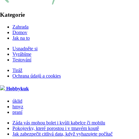
Kategorie
Zahrada
Domov
Jak na to
Usnadněte si
Vyrábíme
Testování
Tiráž
Ochrana údajů a cookies
Hobbykuk
úklid
hmyz
praní
Záda vás mohou bolet i kvůli kabelce či mobilu
Pokojovky, které porostou i v tmavém koutě
Jak zabezpečit citlivá data, když vyhazujete počítač