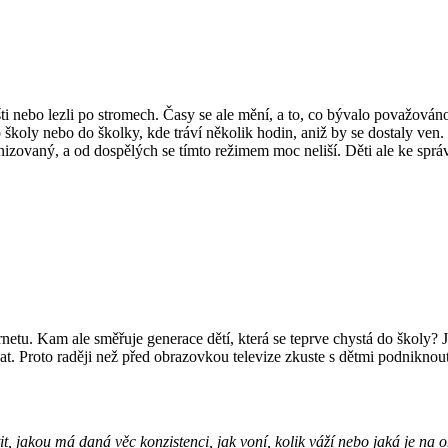
hřišti nebo lezli po stromech. Časy se ale mění, a to, co bývalo považov
 školy nebo do školky, kde tráví několik hodin, aniž by se dostaly ven.
ganizovaný, a od dospělých se tímto režimem moc neliší. Děti ale ke sprá
internetu. Kam ale směřuje generace dětí, která se teprve chystá do ško
at. Proto raději než před obrazovkou televize zkuste s dětmi podniknout
t, jakou má daná věc konzistenci, jak voní, kolik váží nebo jaká je na o