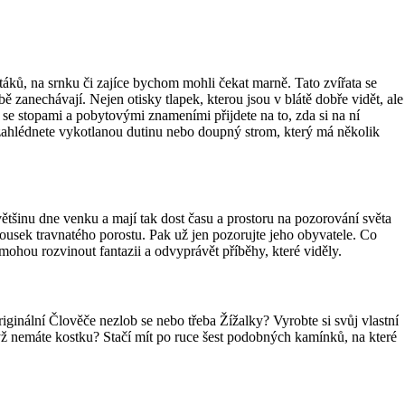
áků, na srnku či zajíce bychom mohli čekat marně. Tato zvířata se
bě zanechávají. Nejen otisky tlapek, kterou jsou v blátě dobře vidět, ale
se stopami a pobytovými znameními přijdete na to, zda si na ní
á zahlédnete vykotlanou dutinu nebo doupný strom, který má několik
 většinu dne venku a mají tak dost času a prostoru na pozorování světa
 kousek travnatého porostu. Pak už jen pozorujte jeho obyvatele. Co
ohou rozvinout fantazii a odvyprávět příběhy, které viděly.
iginální Člověče nezlob se nebo třeba Žížalky? Vyrobte si svůj vlastní
 když nemáte kostku? Stačí mít po ruce šest podobných kamínků, na které