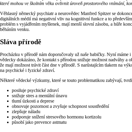
které mohou ve školním věku ovlivnit úroveň prostorového vnímání, k
Věhlasný německý psychiatr a neurovědec Manfred Spitzer se dokonce t
digitálních médií má negativní vliv na kognitivní funkce a to především
problém s vyjádřením myšlenek, mají menší slovní zásobu, a hůře koncentru
běháním venku.
Sláva přírodě
Procházku v přírodě nám doporučovaly už naše babičky. Nyní máme i věd
vědecky dokázáno, že kontakt s přírodou snižuje možnost nadváhy a ob
že mají možnost trávit část dne v přírodě. S narůstajícím tlakem na výk
na psychické i fyzické zdraví.
Některé vědecké výzkumy, které se touto problematikou zabývají, tvrdí,
posiluje psychické zdraví
snižuje stres a mentální únavu
tlumí úzkosti a deprese
obnovuje pozornost a zvyšuje schopnost soustředění
zlepšuje náladu
podporuje snížení stresového hormonu kortizolu
působí jako prevence astmatu