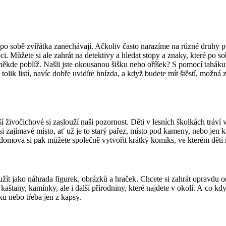
o sobě zvířátka zanechávají. Ačkoliv často narazíme na různé druhy pt
i. Můžete si ale zahrát na detektivy a hledat stopy a znaky, které po so
někde poblíž. Našli jste okousanou šišku nebo oříšek? S pomocí taháku 
olik listí, navíc dobře uvidíte hnízda, a když budete mít štěstí, možn
í živočichové si zaslouží naši pozornost. Děti v lesních školkách tráví
t si zajímavé místo, ať už je to starý pařez, místo pod kameny, nebo jen
omova si pak můžete společně vytvořit krátký komiks, ve kterém děti m
žít jako náhrada figurek, obrázků a hraček. Chcete si zahrát opravdu or
a kaštany, kamínky, ale i další přírodniny, které najdete v okolí. A co
íku nebo třeba jen z kapsy.