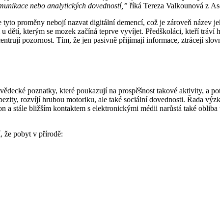
omunikace nebo analytických dovedností,”
říká Tereza Valkounová z Aso
yto proměny nebojí nazvat digitální demencí, což je zároveň název je
 u dětí, kterým se mozek začíná teprve vyvíjet. Předškoláci, kteří tráv
jí pozornost. Tím, že jen pasivně přijímají informace, ztrácejí slovní fa
ecké poznatky, které poukazují na prospěšnost takové aktivity, a potv
ezity, rozvíjí hrubou motoriku, ale také sociální dovednosti. Řada vý
on a stále bližším kontaktem s elektronickými médii narůstá také obliba 
 že pobyt v přírodě: