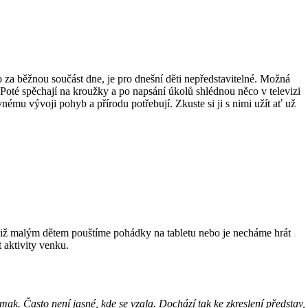
áno za běžnou součást dne, je pro dnešní děti nepředstavitelné. Možná
 Poté spěchají na kroužky a po napsání úkolů shlédnou něco v televizi
vnému vývoji pohyb a přírodu potřebují. Zkuste si ji s nimi užít ať už
ly? Již malým dětem pouštíme pohádky na tabletu nebo je necháme hrát
 aktivity venku.
mak. Často není jasné, kde se vzala. Dochází tak ke zkreslení představ,