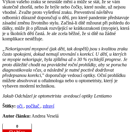
Výkon vašeho zraku se neustále mění a může se stát, že se vám
skutečně zhoršil, nebo že brýle nebo čočky, které nosíte, už nejsou
vhodné. Zvažte proto vyšetření zraku. Preventivní návštěvu
odborníci důrazně doporučují u dětí, pro které pandemie představuje
zásadní změnu životního stylu. Začíná-li dítě mžourat při pohledu do
dálky, může jít o příznak rozvíjející se krátkozrakosti (myopie), která
je u školních dětí častá. Je ale zcela běžné, že si dítě na žádné
komplikace nestěžuje.
„Nekorigovaní myopové (jak děti, tak dospělí) jsou s kvalitou zraku
často spokojeni, dokud nemají srovnání s korekcí. U dětí, u kterých
se myopie nekoriguje, byla zjištěna až o 30 % rychlejší progrese. Je
proto důležité chodit na pravidelné roční prohlídky, aby se porucha
diagnostikovala včas, a následně je nutné poctivě dodržovat
předepsanou korekci
,” doporučuje vedoucí optiky. Oční prohlídku
můžete absolvovat u oftalmologa nebo u optometristy, který je
vybaven moderní technikou.
Jakub Odcházel je optometrista avedoucí optiky Lentiamo
Štítky:
oči
,
počítač
,
zdraví
Autor článku:
Andrea Veselá