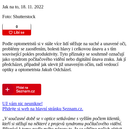
Jak na to, 18. 11. 2022
Foto: Shutterstock
Podle optometristů si v stále více lidí stěžuje na suché a unavené oči,
problémy se zaostřením, bolesti hlavy i celkovou únavu a s tím
související pokles produktivity. Tyto příznaky se souhrnně označují
jako syndrom počítačového vidění nebo digitální únava zraku. Jak jí
předcházet, případně jak ulevit již unaveným očím, radí vedoucí
optiky a optometrista Jakub Odcházel.
Už vám nic neunikne!
Přidejte si web na hlavní stránku Seznam.cz.
„
V současné době se v optice setkáváme s vyšším počtem klientů,
kteří si stěžují na některé z projevů syndromu počítačového vidění.
Přispívá k tomu podle mého názoru to, že se většina našich aktivit