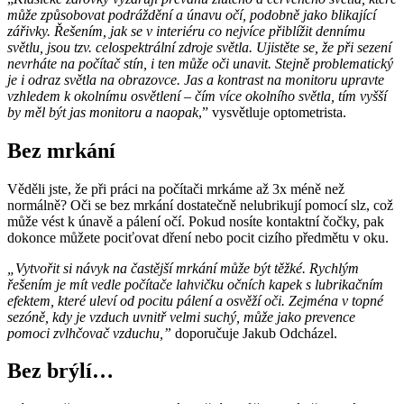
může způsobovat podráždění a únavu očí, podobně jako blikající
zářivky. Řešením, jak se v interiéru co nejvíce přiblížit dennímu
světlu, jsou tzv. celospektrální zdroje světla. Ujistěte se, že při sezení
nevrháte na počítač stín, i ten může oči unavit. Stejně problematický
je i odraz světla na obrazovce. Jas a kontrast na monitoru upravte
vzhledem k okolnímu osvětlení – čím více okolního světla, tím vyšší
by měl být jas monitoru a naopak
,” vysvětluje optometrista.
Bez mrkání
Věděli jste, že při práci na počítači mrkáme až 3x méně než
normálně? Oči se bez mrkání dostatečně nelubrikují pomocí slz, což
může vést k únavě a pálení očí. Pokud nosíte kontaktní čočky, pak
dokonce můžete pociťovat dření nebo pocit cizího předmětu v oku.
„Vytvořit si návyk na častější mrkání může být těžké. Rychlým
řešením je mít vedle počítače lahvičku očních kapek s lubrikačním
efektem, které uleví od pocitu pálení a osvěží oči. Zejména v topné
sezóně, kdy je vzduch uvnitř velmi suchý, může jako prevence
pomoci zvlhčovač vzduchu,”
doporučuje Jakub Odcházel.
Bez brýlí…