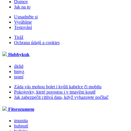
Domov
Jak na to
Usnadněte si
Vyrábíme
Testování
Tiráž
Ochrana údajů a cookies
Hobbykuk
úklid
hmyz
praní
Záda vás mohou bolet i kvůli kabelce či mobilu
Pokojovky, které porostou i v tmavém koutě
Jak zabezpečit citlivá data, když vyhazujete počítač
Fitsrozumem
imunita
hubnutí