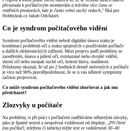
přesunula k počítačovým monitorům a trávíme více času ve
vnitřních prostorách, kde je často velmi suchý vzduch
,” říká pro
Hobbykuk.cz Jakub Odcházel.
Co je syndrom počítačového vidění
Syndrom počítačového vidění neboli digitální únava zraku je
kombinací problémů očí a zraku spojených s používáním počítače
a dalších elektronických zařízení. Mezi projevy patří problémy se
zaostřením, únava a pálení očí, rozmazané nebo dvojité vidění,
slzení očí nebo naopak suché oči, bolesti hlavy, malátnost.
Průzkumy ukazují, že už po 2 hodinách denně strávených u počítače
je více než 90% pravděpodobnost, že se u vás některé symptomy
začnou projevovat.
Co může syndrom počítačového vidění zhoršovat a jak mu
předcházet?
Zlozvyky u počítače
Na problémy si při práci s počítačem zaděláváme některými návyky,
jako je špatné sezení a nesprávná vzdálenost od displeje. „
Při čtení
(na počítači, telefonu či tabletu) mějte text ve vzdálenosti 30–40