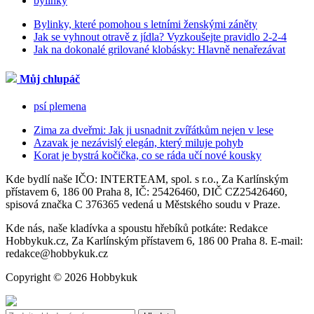
bylinky
Bylinky, které pomohou s letními ženskými záněty
Jak se vyhnout otravě z jídla? Vyzkoušejte pravidlo 2-2-4
Jak na dokonalé grilované klobásky: Hlavně nenařezávat
Můj chlupáč
psí plemena
Zima za dveřmi: Jak ji usnadnit zvířátkům nejen v lese
Azavak je nezávislý elegán, který miluje pohyb
Korat je bystrá kočička, co se ráda učí nové kousky
Kde bydlí naše IČO: INTERTEAM, spol. s r.o., Za Karlínským
přístavem 6, 186 00 Praha 8, IČ: 25426460, DIČ CZ25426460,
spisová značka C 376365 vedená u Městského soudu v Praze.
Kde nás, naše kladívka a spoustu hřebíků potkáte: Redakce
Hobbykuk.cz, Za Karlínským přístavem 6, 186 00 Praha 8. E-mail:
redakce@hobbykuk.cz
Copyright © 2026 Hobbykuk