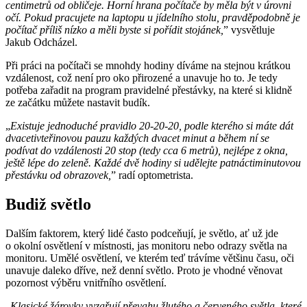
centimetrů od obličeje. Horní hrana počítače by měla být v úrovni
očí. Pokud pracujete na laptopu u jídelního stolu, pravděpodobně je
počítač příliš nízko a měli byste si pořídit stojánek,
” vysvětluje
Jakub Odcházel.
Při práci na počítači se mnohdy hodiny díváme na stejnou krátkou
vzdálenost, což není pro oko přirozené a unavuje ho to. Je tedy
potřeba zařadit na program pravidelné přestávky, na které si klidně
ze začátku můžete nastavit budík.
„
Existuje jednoduché pravidlo 20-20-20, podle kterého si máte dát
dvacetivteřinovou pauzu každých dvacet minut a během ní se
podívat do vzdálenosti 20 stop (tedy cca 6 metrů), nejlépe z okna,
ještě lépe do zeleně. Každé dvě hodiny si udělejte patnáctiminutovou
přestávku od obrazovek,
” radí optometrista.
Budiž světlo
Dalším faktorem, který lidé často podceňují, je světlo, ať už jde
o okolní osvětlení v místnosti, jas monitoru nebo odrazy světla na
monitoru. Umělé osvětlení, ve kterém teď trávíme většinu času, oči
unavuje daleko dříve, než denní světlo. Proto je vhodné věnovat
pozornost výběru vnitřního osvětlení.
„
Klasické žárovky vyzařují převahu žlutého a červeného světla, které