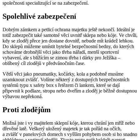
společnosti specializující se na zabezpečení.
Spolehlivé zabezpečení
Dobrým zámkem a petlicí ochrana majetku ještě nekončí. Ideální je
totiž zabezpečit také samotné věci uvnitř sklepa nebo kóje. Ve chvíli,
kdy se zloděj přece jen dostane dovnitř, nebude mít krádež lehkou.
Do sklepů můžeme umístit bytelné bezpečnostní bedny, do kterých
schováme drobnější věci jako třeba nářadí, menší sportovní
vybavení, ale s blížícím se zimou třeba i dárky pro Ježíška –
oblíbený cíl zlodějů v předvánočním čase.
Větší věci jako pneumatiky, kočárky, kola a podobně musíme
uzamknout zvlášť. Volíme některý z dostupných bezpečnostních
systémů typu x safety box s řetězem či lankem, které se dají
připevnit k podlaze, stropu nebo dveřím a zloděj je běžně dostupnou
výbavou nepřekoná.
Proti zlodějům
Možná jste i vy majitelem sklepní kóje, kterou chrání jen mříž nebo
dřevěné latě. Veškerý uložený majetek je tak pořád na očích,
a zvlášť v panelových domech s vyšším pohybem osob si ho snadno
obhlédnou a vytipují zloději. Zkuste proto nejít krádeži naproti