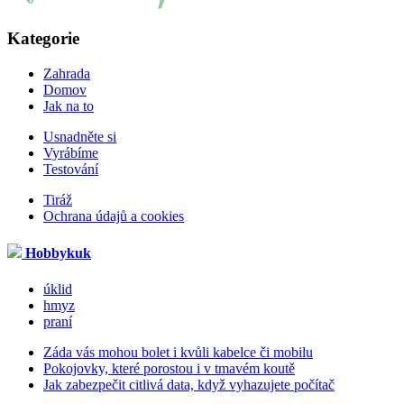
Kategorie
Zahrada
Domov
Jak na to
Usnadněte si
Vyrábíme
Testování
Tiráž
Ochrana údajů a cookies
Hobbykuk
úklid
hmyz
praní
Záda vás mohou bolet i kvůli kabelce či mobilu
Pokojovky, které porostou i v tmavém koutě
Jak zabezpečit citlivá data, když vyhazujete počítač