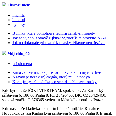
Fitsrozumem
imunita
hubnutí
bylinky
Bylinky, které pomohou s letními ženskými záněty
Jak se vyhnout otravě z jídla? Vyzkoušejte pravidlo 2-2-4
Jak na dokonalé grilované klobásky: Hlavně nenařezávat
Můj chlupáč
psí plemena
Zima za dveřmi: Jak ji usnadnit zvířátkům nejen v lese
Azavak je nezávislý elegán, který miluje pohyb
Korat je bystrá kočička, co se ráda učí nové kousky
Kde bydlí naše IČO: INTERTEAM, spol. s r.o., Za Karlínským
přístavem 6, 186 00 Praha 8, IČ: 25426460, DIČ CZ25426460,
spisová značka C 376365 vedená u Městského soudu v Praze.
Kde nás, naše kladívka a spoustu hřebíků potkáte: Redakce
Hobbykuk.cz, Za Karlínským přístavem 6, 186 00 Praha 8. E-mail: