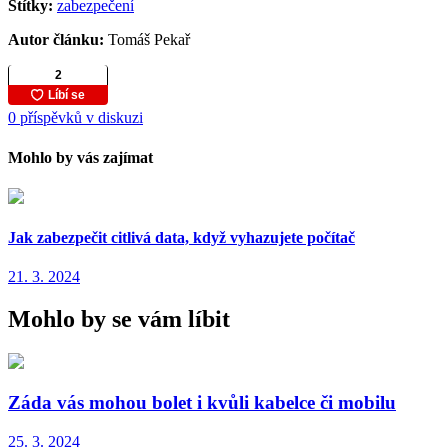
Štítky:
zabezpečení
Autor článku:
Tomáš Pekař
0 příspěvků v diskuzi
Mohlo by vás zajímat
Jak zabezpečit citlivá data, když vyhazujete počítač
21. 3. 2024
Mohlo by se vám líbit
Záda vás mohou bolet i kvůli kabelce či mobilu
25. 3. 2024