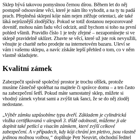
Sklep bývá takovou pomyslnou černou dírou. Během let do něj
postupně odsouváme věci, které je nám líto vyhodit, a na ty tu padá
prach. Přeplněná sklepní kóje nám nejen ztěžuje orientaci, ale také
láká nejrůznější zlodějíčky. Pokud se totiž dostanou nepozorovaně
dovnitř, mohou nám řadu věcí odcizit, aniž bychom si toho na první
pohled všimli. Pravidlo číslo 1 je tedy zřejmé – nezapomínejte si ve
sklepě pravidelně uklízet. Zbavte se věcí, které už jste rok nevyužili,
věnujte je charitě nebo prodejte na internetovém bazaru. Uleví se
vám i vašemu sklepu, a navíc získáte lepší přehled o tom, co v něm
vlastně skladujete.
Kvalitní zámek
Zabezpečit správně společný prostor je trochu oříšek, protože
musíme částečně spoléhat na majitele či správce domu – a ten často
na zabezpečení šetří. Pokud máte samostatný sklep, můžete si
vhodný zámek vybrat sami a zvýšit tak šanci, že se do něj zloděj
nedostane.
„
Výběr zámku uzpůsobíme typu dveří. Základem je cylindrická
vložka certifikovaná v alespoň 3. třídě odolnosti, můžeme ji ale
doplnit také petlicí a visacím zámkem, které zvýší celkové
zabezpečení. A v případech, kdy kóji chrání jen pletivo, jsou vlastně
jedinou možnou volbou,“
doplňuje Petr Neuvirt, obchodní ředitel