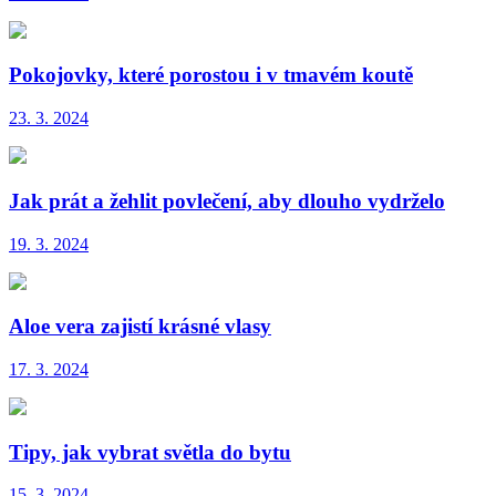
Pokojovky, které porostou i v tmavém koutě
23. 3. 2024
Jak prát a žehlit povlečení, aby dlouho vydrželo
19. 3. 2024
Aloe vera zajistí krásné vlasy
17. 3. 2024
Tipy, jak vybrat světla do bytu
15. 3. 2024