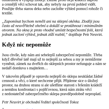
a cennější věci schovat tak, aby nebyly na první pohled vidět.
Použijte třeba starou deku nebo zacloňte výhled pomocí rohože či
textilie.
„Zapomínat bychom neměli ani na sklepní okénka. Zloději jsou
často až neuvěřitelně ohební a dokáží se protáhnout i minimálním
otvorem. Na okna je proto vhodné umístit bezpečnostní folii, která
jednak zacloní výhled, jednak ztíží rozbití,“
doplňuje Petr Neuvirt.
Když nic nepomůže
Jsou chvíle, kdy nám ani sebelepší zabezpečení nepomůže. Třeba
když dřevěné latě mají už to nejlepší za sebou a my je nemůžeme
vyměnit, zámek na dveřích do sklepních prostor nefunguje a nám se
nedaří domluva s majitelem…
V takovém případě je opravdu nejlepší do sklepa neukládat žádné
cennosti a věci, o které nechceme přijít. Přijdeme sice o úložný
prostor, na druhou stranu si ale ušetříme starosti s řešením krádeží
a nemilou konfrontaci s pojišťovnou, která nám ztrátu věcí
z nedostatečně zabezpečeného sklepa pravděpodobně neproplatí.
Petr Neuvirt je obchodní ředitel společnosti Tokoz