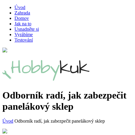
Úvod
Zahrada
Domov
Jak na to
Usnadněte si
Vyrábíme
Testování
Odborník radí, jak zabezpečit
panelákový sklep
Úvod
Odborník radí, jak zabezpečit panelákový sklep