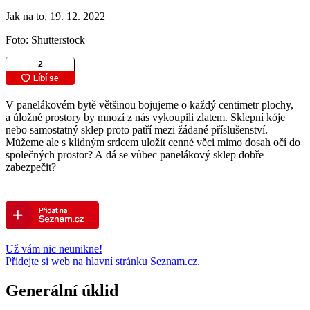
Jak na to, 19. 12. 2022
Foto: Shutterstock
V panelákovém bytě většinou bojujeme o každý centimetr plochy,
a úložné prostory by mnozí z nás vykoupili zlatem. Sklepní kóje
nebo samostatný sklep proto patří mezi žádané příslušenství.
Můžeme ale s klidným srdcem uložit cenné věci mimo dosah očí do
společných prostor? A dá se vůbec panelákový sklep dobře
zabezpečit?
Už vám nic neunikne!
Přidejte si web na hlavní stránku Seznam.cz.
Generální úklid