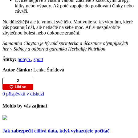
Cvičte nejprve s vlastní vahou. Začněte s klasickými dřepy,
kliky nebo výpady. Až poté zapojte do posilování činky nebo
závaží.
Nejdůležitější ale je vnímat své tělo. Motivujte se k výkonům, které
vás posunují dál, ale netlačte na sebe moc. Ať si nezpůsobíte
zbytečnou bolest nebo dokonce zranění.
Samantha Clayton je bývalá sprinterka a účastnice olympijských
her v Sidney a odborná garantka Herbalife Nutrition
Štítky:
pohyb
,
sport
Autor článku:
Lenka Šmídová
0 příspěvků v diskuzi
Mohlo by vás zajímat
Jak zabezpečit citlivá data, když vyhazujete počítač