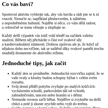
Co vás baví?
Sportovní aktivitu vybírejte tak, aby vás bavila a rádi jste se k ní
vraceli. Nenuťte se, například předsevzetím, k náhlému
a nepodnětnému hubnutí. Najděte si něco, co vám dělá radost,
a celoročně se tomu věnujte a zlepšujte se.
Každý delší výpadek vás totiž vrátí téměř na začátek vašeho
snažení. Během něj přicházíte o část své svalové síly
a kardiovaskulární zdatnosti. Dobrou zprávou ale je, že když už
nějakou dobu necvičíme, tak se naštěstí díky svalové paměti trochu
snadněji dostaneme do aktivního režimu.
Jednoduché tipy, jak začít
Každý den se protáhněte. Jednoduchá rozcvička zajistí, že se
vaše svaly a klouby budou schopny hýbat v celém svém
rozsahu.
Svůj denní příděl pohybu zvyšujte po malých krůčcích:
vycházením schodů, parkováním dál od vchodů,
zahradničením, tancem nebo hraním si s dětmi.
Nemusíte rovnou začít běhat. Nejdříve si zvykněte na delší
chůzi a poté ji zkuste zrychlit nebo vyjít do terénu.