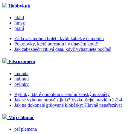
Hobbykuk
úklid
hmyz
praní
Záda vás mohou bolet i kvůli kabelce či mobilu
Pokojovky, které porostou i v tmavém koutě
Jak zabezpečit citlivá data, když vyhazujete počítač
Fitsrozumem
imunita
hubnutí
bylinky
Bylinky, které pomohou s letními ženskými záněty
Jak se vyhnout otravě z jídla? Vyzkoušejte pravidlo 2-2-4
Jak na dokonalé grilované klobásky: Hlavně nenařezávat
Můj chlupáč
psí plemena