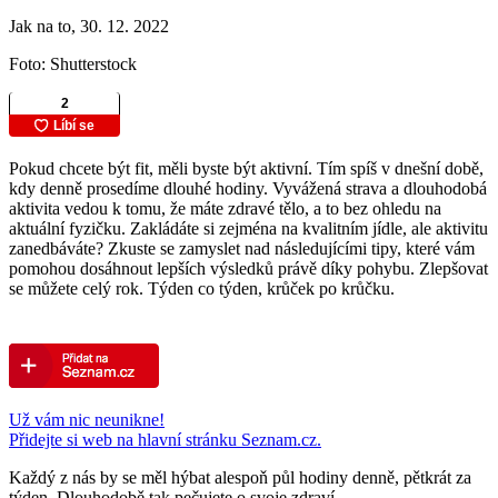
Jak na to, 30. 12. 2022
Foto: Shutterstock
Pokud chcete být fit, měli byste být aktivní. Tím spíš v dnešní době,
kdy denně prosedíme dlouhé hodiny. Vyvážená strava a dlouhodobá
aktivita vedou k tomu, že máte zdravé tělo, a to bez ohledu na
aktuální fyzičku. Zakládáte si zejména na kvalitním jídle, ale aktivitu
zanedbáváte? Zkuste se zamyslet nad následujícími tipy, které vám
pomohou dosáhnout lepších výsledků právě díky pohybu. Zlepšovat
se můžete celý rok. Týden co týden, krůček po krůčku.
Už vám nic neunikne!
Přidejte si web na hlavní stránku Seznam.cz.
Každý z nás by se měl hýbat alespoň půl hodiny denně, pětkrát za
týden. Dlouhodobě tak pečujete o svoje zdraví.