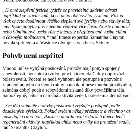
„Kromě zlepšení fyzické výdrže se pravidelná aktivita odrazí
například ve stavu svalů, kostí nebo oběhového systému. Pokud
však chcete dosáhnout většího zlepšení své fyzičky nebo stavby těla,
měli byste pohybu přece jenom věnovat více času. Zkuste hodinové
nebo 90minutové úseky různé intenzity přizpůsobené vašim cílům
a časovým možnostem,“
radí fitness expertka Samantha Clayton,
bývalá sprinterka a účastnice olympijských her v Sidney.
Pohyb není nepřítel
Mnoho lidí se vyhýbá posilování, protože mají pohyb spojený
s nevolností, pocením a tvrdou prací, kterou další dny doprovází
bolesti svalů. Pocení se nedá vyhnout, ale postupné a pozvolné
zapojení pohybu do denní rutiny naopak přinese mnoho pozitivního,
zejména dobrý pocit a sebevědomí získané díky pevnějšímu tělu.
Samozřejmě, náhlá a náročná aktivita vede k bolestem a demotivaci.
„Své tělo vnímejte a dávky posilování zvyšujte postupně podle
dosažených výsledků. Pokud cvičení někdy přeženete a všechno vás
následující ráno bolí, zkuste si naordinovat v dalších dnech lehčí
regenerační aktivity, například chůzi nebo cviky na protažení svalů,“
radí Samantha Clayton.