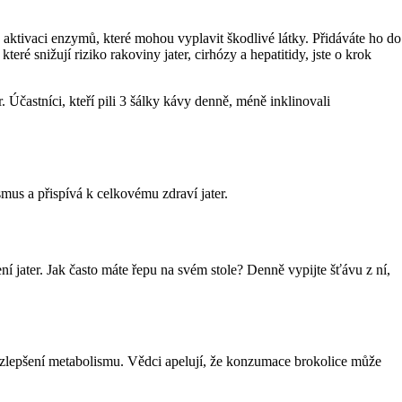
 k aktivaci enzymů, které mohou vyplavit škodlivé látky. Přidáváte ho do
ré snižují riziko rakoviny jater, cirhózy a hepatitidy, jste o krok
Účastníci, kteří pili 3 šálky kávy denně, méně inklinovali
mus a přispívá k celkovému zdraví jater.
ní jater. Jak často máte řepu na svém stole? Denně vypijte šťávu z ní,
 a zlepšení metabolismu. Vědci apelují, že konzumace brokolice může