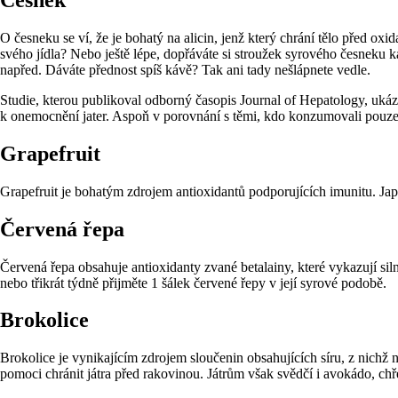
Česnek
O česneku se ví, že je bohatý na alicin, jenž který chrání tělo před ox
svého jídla? Nebo ještě lépe, dopřáváte si stroužek syrového česneku ka
napřed. Dáváte přednost spíš kávě? Tak ani tady nešlápnete vedle.
Studie, kterou publikoval odborný časopis Journal of Hepatology, ukáz
k onemocnění jater. Aspoň v porovnání s těmi, kdo konzumovali pouze
Grapefruit
Grapefruit je bohatým zdrojem antioxidantů podporujících imunitu. Japo
Červená řepa
Červená řepa obsahuje antioxidanty zvané betalainy, které vykazují silné
nebo třikrát týdně přijměte 1 šálek červené řepy v její syrové podobě.
Brokolice
Brokolice je vynikajícím zdrojem sloučenin obsahujících síru, z nichž 
pomoci chránit játra před rakovinou. Játrům však svědčí i avokádo, chře