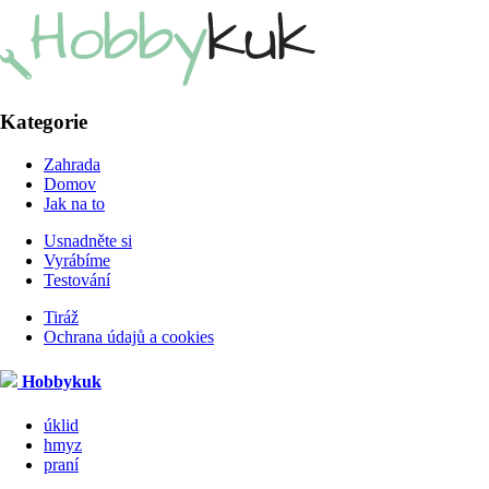
Kategorie
Zahrada
Domov
Jak na to
Usnadněte si
Vyrábíme
Testování
Tiráž
Ochrana údajů a cookies
Hobbykuk
úklid
hmyz
praní