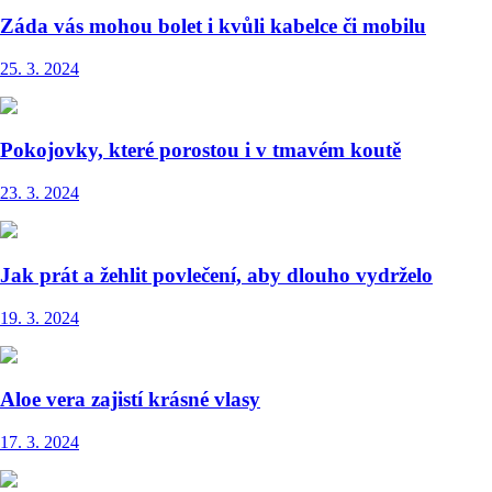
Záda vás mohou bolet i kvůli kabelce či mobilu
25. 3. 2024
Pokojovky, které porostou i v tmavém koutě
23. 3. 2024
Jak prát a žehlit povlečení, aby dlouho vydrželo
19. 3. 2024
Aloe vera zajistí krásné vlasy
17. 3. 2024