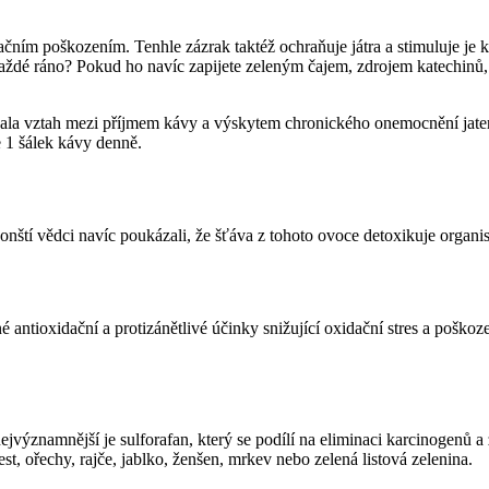
idačním poškozením. Tenhle zázrak taktéž ochraňuje játra a stimuluje je
ždé ráno? Pokud ho navíc zapijete zeleným čajem, zdrojem katechinů, kte
ala vztah mezi příjmem kávy a výskytem chronického onemocnění jater. 
 1 šálek kávy denně.
nští vědci navíc poukázali, že šťáva z tohoto ovoce detoxikuje organis
 antioxidační a protizánětlivé účinky snižující oxidační stres a poškoze
nejvýznamnější je sulforafan, který se podílí na eliminaci karcinogenů
st, ořechy, rajče, jablko, ženšen, mrkev nebo zelená listová zelenina.