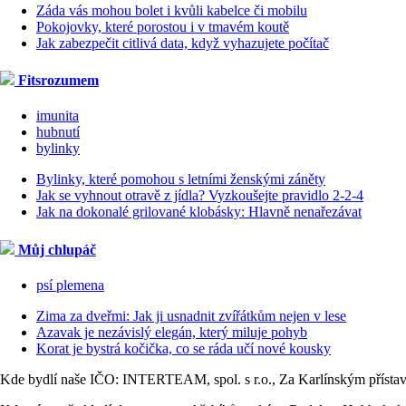
Záda vás mohou bolet i kvůli kabelce či mobilu
Pokojovky, které porostou i v tmavém koutě
Jak zabezpečit citlivá data, když vyhazujete počítač
Fitsrozumem
imunita
hubnutí
bylinky
Bylinky, které pomohou s letními ženskými záněty
Jak se vyhnout otravě z jídla? Vyzkoušejte pravidlo 2-2-4
Jak na dokonalé grilované klobásky: Hlavně nenařezávat
Můj chlupáč
psí plemena
Zima za dveřmi: Jak ji usnadnit zvířátkům nejen v lese
Azavak je nezávislý elegán, který miluje pohyb
Korat je bystrá kočička, co se ráda učí nové kousky
Kde bydlí naše IČO: INTERTEAM, spol. s r.o., Za Karlínským přísta