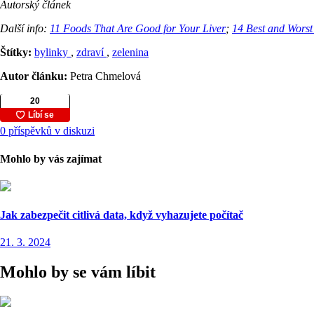
Autorský článek
Další info:
11 Foods That Are Good for Your Liver
;
14 Best and Worst
Štítky:
bylinky
,
zdraví
,
zelenina
Autor článku:
Petra Chmelová
0 příspěvků v diskuzi
Mohlo by vás zajímat
Jak zabezpečit citlivá data, když vyhazujete počítač
21. 3. 2024
Mohlo by se vám líbit