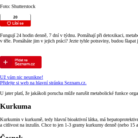
Foto: Shutterstock
Fungují 24 hodin denně, 7 dní v týdnu. Pomáhají při detoxikaci, metabo
v těle. Pomáháte jim v jejich práci? Jezte tyhle potraviny, budou šlapat
Už vám nic neunikne!
Přidejte si web na hlavní stránku Seznam.cz.
U jater platí, že jakákoli porucha může narušit metabolické funkce organ
Kurkuma
Kurkumin v kurkumě, tedy hlavní bioaktivní látka, má hepatoprotektivn
a citlivost na inzulín. Chce to jen 1-3 gramy kurkumy denně (nebo 15 a