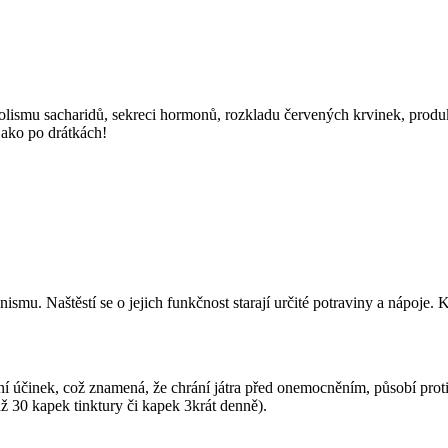
lismu sacharidů, sekreci hormonů, rozkladu červených krvinek, produkci 
 jako po drátkách!
ismu. Naštěstí se o jejich funkčnost starají určité potraviny a nápoje. K
í účinek, což znamená, že chrání játra před onemocněním, působí proti 
ž 30 kapek tinktury či kapek 3krát denně).