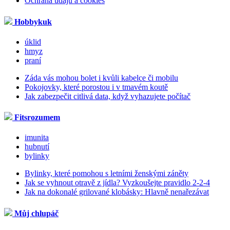
Ochrana údajů a cookies
Hobbykuk
úklid
hmyz
praní
Záda vás mohou bolet i kvůli kabelce či mobilu
Pokojovky, které porostou i v tmavém koutě
Jak zabezpečit citlivá data, když vyhazujete počítač
Fitsrozumem
imunita
hubnutí
bylinky
Bylinky, které pomohou s letními ženskými záněty
Jak se vyhnout otravě z jídla? Vyzkoušejte pravidlo 2-2-4
Jak na dokonalé grilované klobásky: Hlavně nenařezávat
Můj chlupáč