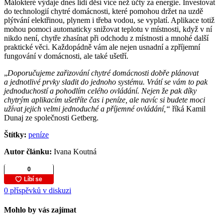
Málokteré výdaje dnes lidi děsí více než účty za energie. Investovat
do technologií chytré domácnosti, které pomohou držet na uzdě
plýtvání elektřinou, plynem i třeba vodou, se vyplatí. Aplikace totiž
mohou pomoci automaticky snižovat teplotu v místnosti, když v ní
nikdo není, chytře zhasínat při odchodu z místnosti a mnohé další
praktické věci. Každopádně vám ale nejen usnadní a zpříjemní
fungování v domácnosti, ale také ušetří.
„
Doporučujeme zařizování chytré domácnosti dobře plánovat
a jednotlivé prvky sladit do jednoho systému. Vrátí se vám to pak
jednoduchostí a pohodlím celého ovládání. Nejen že pak díky
chytrým aplikacím ušetříte čas i peníze, ale navíc si budete moci
užívat jejich velmi jednoduché a příjemné ovládání,“
říká Kamil
Dunaj ze společnosti Getberg.
Štítky:
peníze
Autor článku:
Ivana Koutná
0 příspěvků v diskuzi
Mohlo by vás zajímat