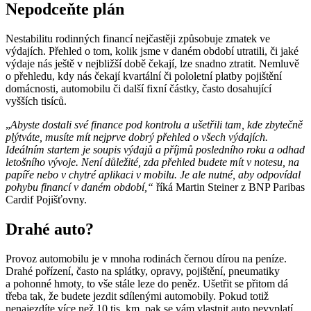
Nepodceňte plán
Nestabilitu rodinných financí nejčastěji způsobuje zmatek ve
výdajích. Přehled o tom, kolik jsme v daném období utratili, či jaké
výdaje nás ještě v nejbližší době čekají, lze snadno ztratit. Nemluvě
o přehledu, kdy nás čekají kvartální či pololetní platby pojištění
domácnosti, automobilu či další fixní částky, často dosahující
vyšších tisíců.
„
Abyste dostali své finance pod kontrolu a ušetřili tam, kde zbytečně
plýtváte, musíte mít nejprve dobrý přehled o všech výdajích.
Ideálním startem je soupis výdajů a příjmů posledního roku a odhad
letošního vývoje. Není důležité, zda přehled budete mít v notesu, na
papíře nebo v chytré aplikaci v mobilu. Je ale nutné, aby odpovídal
pohybu financí v daném období,“
říká Martin Steiner z BNP Paribas
Cardif Pojišťovny.
Drahé auto?
Provoz automobilu je v mnoha rodinách černou dírou na peníze.
Drahé pořízení, často na splátky, opravy, pojištění, pneumatiky
a pohonné hmoty, to vše stále leze do peněz. Ušetřit se přitom dá
třeba tak, že budete jezdit sdílenými automobily. Pokud totiž
nenajezdíte více než 10 tis. km, pak se vám vlastnit auto nevyplatí,