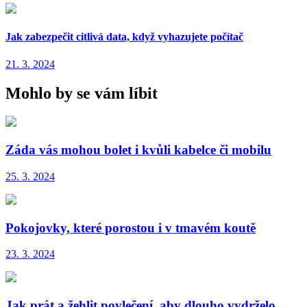
Jak zabezpečit citlivá data, když vyhazujete počítač
21. 3. 2024
Mohlo by se vám líbit
Záda vás mohou bolet i kvůli kabelce či mobilu
25. 3. 2024
Pokojovky, které porostou i v tmavém koutě
23. 3. 2024
Jak prát a žehlit povlečení, aby dlouho vydrželo