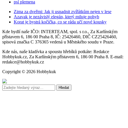
psí plemena
Zima za dveřmi: Jak ji usnadnit zvířátkům nejen v lese
Azavak je nezávislý elegán, který miluje pohyb
Korat je bystrá kočička, co se ráda učí nové kousky
Kde bydlí naše IČO: INTERTEAM, spol. s r.o., Za Karlínským
přístavem 6, 186 00 Praha 8, IČ: 25426460, DIČ CZ25426460,
spisová značka C 376365 vedená u Městského soudu v Praze.
Kde nás, naše kladívka a spoustu hřebíků potkáte: Redakce
Hobbykuk.cz, Za Karlínským přístavem 6, 186 00 Praha 8. E-mail:
redakce@hobbykuk.cz
Copyright © 2026 Hobbykuk