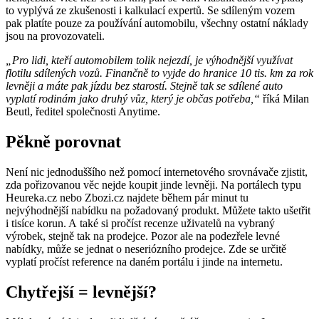
to vyplývá ze zkušenosti i kalkulací expertů. Se sdíleným vozem
pak platíte pouze za používání automobilu, všechny ostatní náklady
jsou na provozovateli.
„Pro lidi, kteří automobilem tolik nejezdí, je výhodnější využívat
flotilu sdílených vozů. Finančně to vyjde do hranice 10 tis. km za rok
levněji a máte pak jízdu bez starostí. Stejně tak se sdílené auto
vyplatí rodinám jako druhý vůz, který je občas potřeba,“
říká Milan
Beutl, ředitel společnosti Anytime.
Pěkně porovnat
Není nic jednoduššího než pomocí internetového srovnávače zjistit,
zda pořizovanou věc nejde koupit jinde levněji. Na portálech typu
Heureka.cz nebo Zbozi.cz najdete během pár minut tu
nejvýhodnější nabídku na požadovaný produkt. Můžete takto ušetřit
i tisíce korun. A také si pročíst recenze uživatelů na vybraný
výrobek, stejně tak na prodejce. Pozor ale na podezřele levné
nabídky, může se jednat o neseriózního prodejce. Zde se určitě
vyplatí pročíst reference na daném portálu i jinde na internetu.
Chytřejší = levnější?