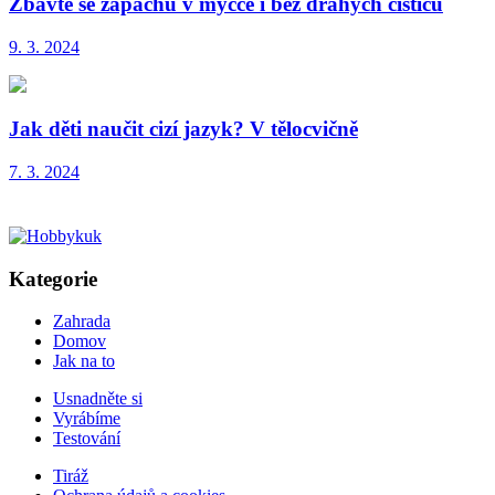
Zbavte se zápachu v myčce i bez drahých čističů
9. 3. 2024
Jak děti naučit cizí jazyk? V tělocvičně
7. 3. 2024
Kategorie
Zahrada
Domov
Jak na to
Usnadněte si
Vyrábíme
Testování
Tiráž