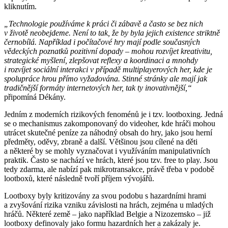
kliknutím.
„Technologie používáme k práci či zábavě a často se bez nich
v životě neobejdeme. Není to tak, že by byla jejich existence striktně
černobílá. Například i počítačové hry mají podle současných
vědeckých poznatků pozitivní dopady – mohou rozvíjet kreativitu,
strategické myšlení, zlepšovat reflexy a koordinaci a mnohdy
i rozvíjet sociální interakci v případě multiplayerových her, kde je
spolupráce hrou přímo vyžadována. Stinné stránky ale mají jak
tradičnější formáty internetových her, tak ty inovativnější,“
připomíná Dékány.
Jedním z moderních rizikových fenoménů je i tzv. lootboxing. Jedná
se o mechanismus zakomponovaný do videoher, kde hráči mohou
utrácet skutečné peníze za náhodný obsah do hry, jako jsou herní
předměty, oděvy, zbraně a další. Většinou jsou cílené na děti
a některé by se mohly vyznačovat i využíváním manipulativních
praktik. Často se nachází ve hrách, které jsou tzv. free to play. Jsou
tedy zdarma, ale nabízí pak mikrotransakce, právě třeba v podobě
lootboxů, které následně tvoří příjem vývojářů.
Lootboxy byly kritizovány za svou podobu s hazardními hrami
a zvyšování rizika vzniku závislosti na hrách, zejména u mladých
hráčů. Některé země – jako například Belgie a Nizozemsko – již
lootboxy definovaly jako formu hazardních her a zakázaly je.