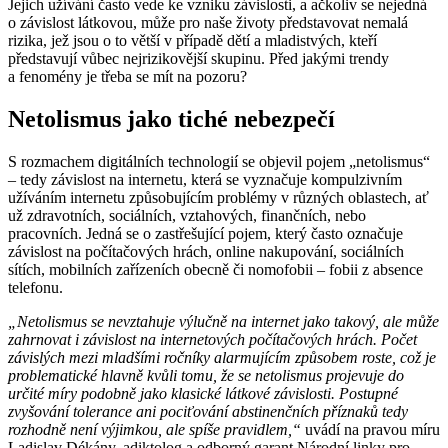
Jejich užívání často vede ke vzniku závislosti, a ačkoliv se nejedná
o závislost látkovou, může pro naše životy představovat nemalá
rizika, jež jsou o to větší v případě dětí a mladistvých, kteří
představují vůbec nejrizikovější skupinu. Před jakými trendy
a fenomény je třeba se mít na pozoru?
Netolismus jako tiché nebezpečí
S rozmachem digitálních technologií se objevil pojem „netolismus“
– tedy závislost na internetu, která se vyznačuje kompulzivním
užíváním internetu způsobujícím problémy v různých oblastech, ať
už zdravotních, sociálních, vztahových, finančních, nebo
pracovních. Jedná se o zastřešující pojem, který často označuje
závislost na počítačových hrách, online nakupování, sociálních
sítích, mobilních zařízeních obecně či nomofobii – fobii z absence
telefonu.
„Netolismus se nevztahuje výlučně na internet jako takový, ale může
zahrnovat i závislost na internetových počítačových hrách. Počet
závislých mezi mladšími ročníky alarmujícím způsobem roste, což je
problematické hlavně kvůli tomu, že se netolismus projevuje do
určité míry podobně jako klasické látkové závislosti. Postupné
zvyšování tolerance ani pociťování abstinenčních příznaků tedy
rozhodně není výjimkou, ale spíše pravidlem,“
uvádí na pravou míru
Ladislav Dékány, adiktolog a odborný garant Národní linky pro