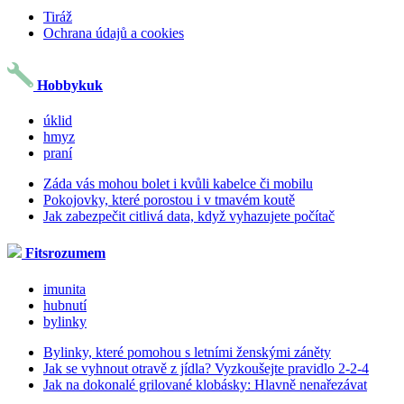
Tiráž
Ochrana údajů a cookies
Hobbykuk
úklid
hmyz
praní
Záda vás mohou bolet i kvůli kabelce či mobilu
Pokojovky, které porostou i v tmavém koutě
Jak zabezpečit citlivá data, když vyhazujete počítač
Fitsrozumem
imunita
hubnutí
bylinky
Bylinky, které pomohou s letními ženskými záněty
Jak se vyhnout otravě z jídla? Vyzkoušejte pravidlo 2-2-4
Jak na dokonalé grilované klobásky: Hlavně nenařezávat