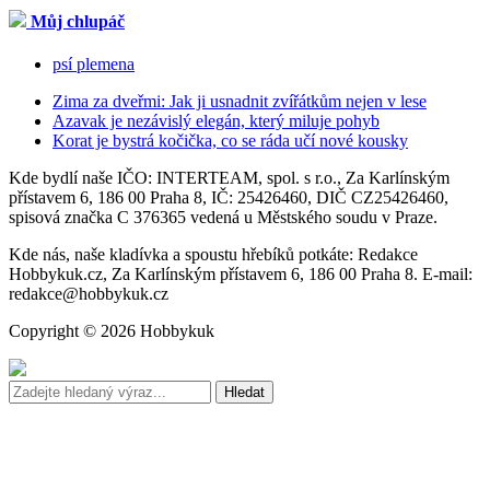
Můj chlupáč
psí plemena
Zima za dveřmi: Jak ji usnadnit zvířátkům nejen v lese
Azavak je nezávislý elegán, který miluje pohyb
Korat je bystrá kočička, co se ráda učí nové kousky
Kde bydlí naše IČO: INTERTEAM, spol. s r.o., Za Karlínským
přístavem 6, 186 00 Praha 8, IČ: 25426460, DIČ CZ25426460,
spisová značka C 376365 vedená u Městského soudu v Praze.
Kde nás, naše kladívka a spoustu hřebíků potkáte: Redakce
Hobbykuk.cz, Za Karlínským přístavem 6, 186 00 Praha 8. E-mail:
redakce@hobbykuk.cz
Copyright © 2026 Hobbykuk