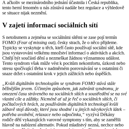
A ačkoliv se mezinárodního jednání účastnila i Česká republika,
tento herní fenomén u nás zůstává nadále bez regulace a výhledově
se situace nijak nezmění.
V zajetí informací sociálních sítí
S netolismem a zejména se sociálními sítěmi se zase pojí termín
FOMO
(Fear of missing out)
, česky strach, že o něco přijdeme.
Typicky se vyskytuje u těch, kteří často používají sociální sítě, kde
jsou vystavováni velkému množství informací o aktivitách a akcích.
Chtějí být součástí dění a nezmeškat žádnou významnou událost.
Tento syndrom však může vést k pocitům nekomfortu, úzkosti nebo
stresu spočívající třeba v nadměrném porovnávání se s ostatními či
snaze držet s ostatními krok v jejich zážitcích nebo úspěších.
„Kvůli digitálním technologiím se syndrom FOMO stává stále
běžnějším jevem. Účinným způsobem, jak zabránit syndromu, je
omezení času stráveného na sociálních sítích a soustředění se na své
vlastní cíle a zážitky. Nicméně ať už je řeč o sociálních sítích, či
počítačových hrách, za používáním digitálních technologií kvůli
zábavě stojí důvody, které jsou shodné i u jiných návykových látek –
potřeba uvolnění, relaxace nebo odpočinku,“
vyzývá Dékány
rodiče dětí vykazujících varovné symptomy s tím, aby se zaměřili
hlavně na nabízení alternativ. Pokud mladistvý nezná, nechce nebo