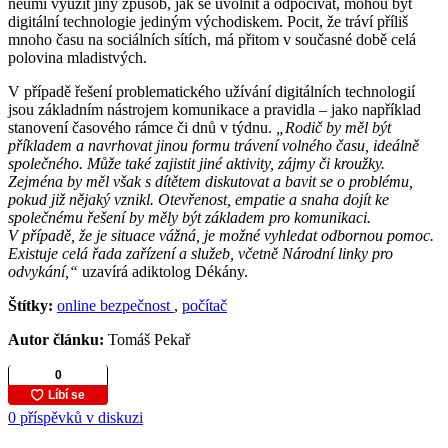
neumí využít jiný způsob, jak se uvolnit a odpočívat, mohou být
digitální technologie jediným východiskem. Pocit, že tráví příliš
mnoho času na sociálních sítích, má přitom v současné době celá
polovina mladistvých.
V případě řešení problematického užívání digitálních technologií
jsou základním nástrojem komunikace a pravidla – jako například
stanovení časového rámce či dnů v týdnu.
„Rodič by měl být
příkladem a navrhovat jinou formu trávení volného času, ideálně
společného. Může také zajistit jiné aktivity, zájmy či kroužky.
Zejména by měl však s dítětem diskutovat a bavit se o problému,
pokud již nějaký vznikl. Otevřenost, empatie a snaha dojít ke
společnému řešení by měly být základem pro komunikaci.
V případě, že je situace vážná, je možné vyhledat odbornou pomoc.
Existuje celá řada zařízení a služeb, včetně Národní linky pro
odvykání,“
uzavírá adiktolog Dékány.
Štítky:
online bezpečnost
,
počítač
Autor článku:
Tomáš Pekař
0 příspěvků v diskuzi