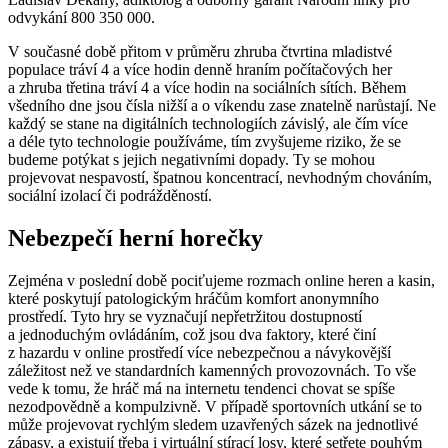
odvykání 800 350 000.
V současné době přitom v průměru zhruba čtvrtina mladistvé
populace tráví 4 a více hodin denně hraním počítačových her
a zhruba třetina tráví 4 a více hodin na sociálních sítích. Během
všedního dne jsou čísla nižší a o víkendu zase znatelně narůstají. Ne
každý se stane na digitálních technologiích závislý, ale čím více
a déle tyto technologie používáme, tím zvyšujeme riziko, že se
budeme potýkat s jejich negativními dopady. Ty se mohou
projevovat nespavostí, špatnou koncentrací, nevhodným chováním,
sociální izolací či podrážděností.
Nebezpečí herní horečky
Zejména v poslední době pociťujeme rozmach online heren a kasin,
které poskytují patologickým hráčům komfort anonymního
prostředí. Tyto hry se vyznačují nepřetržitou dostupností
a jednoduchým ovládáním, což jsou dva faktory, které činí
z hazardu v online prostředí více nebezpečnou a návykovější
záležitost než ve standardních kamenných provozovnách. To vše
vede k tomu, že hráč má na internetu tendenci chovat se spíše
nezodpovědně a kompulzivně. V případě sportovních utkání se to
může projevovat rychlým sledem uzavřených sázek na jednotlivé
zápasy, a existují třeba i virtuální stírací losy, které setřete pouhým