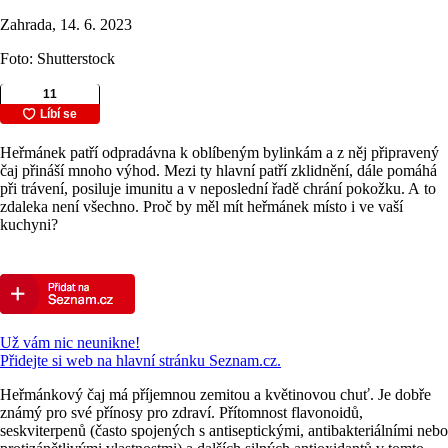
Zahrada, 14. 6. 2023
Foto: Shutterstock
Heřmánek patří odpradávna k oblíbeným bylinkám a z něj připravený
čaj přináší mnoho výhod. Mezi ty hlavní patří zklidnění, dále pomáhá
při trávení, posiluje imunitu a v neposlední řadě chrání pokožku. A to
zdaleka není všechno. Proč by měl mít heřmánek místo i ve vaší
kuchyni?
Už vám nic neunikne!
Přidejte si web na hlavní stránku Seznam.cz.
Heřmánkový čaj má příjemnou zemitou a květinovou chuť. Je dobře
známý pro své přínosy pro zdraví. Přítomnost flavonoidů,
seskviterpenů (často spojených s antiseptickými, antibakteriálními nebo