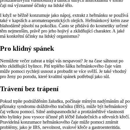
protizánětlivými vlastnostmi) a dalších silných antioxidantů v tomto
čaji má významné účinky na lidské tělo.
I když se běžně konzumuje jako nápoj, extrakt z heřmánku se používá
také v kapslích a aromaterapeutických olejích. Heřmánkový krém zase
blahodárně působí na pokožku. Často se přidává do kosmetiky určené
těm nejmenším, právě pro jeho hojivý a zklidňující charakter. A jaké
má konkrétní účinky na lidský organismus?
Pro klidný spánek
Nemůžete večer zabrat a trápí vás nespavost? Je na čase sáhnout po
této zklidňující bylince. Pití teplého šálku heřmánkového čaje vám
může pomoci rychleji usnout a probudit se více svěží. Je také vhodný
pro ženy po porodu, které kvalitní spánek potřebují jako sůl.
Trávení bez trápení
Pokud trpíte podrážděním žaludku, počínaje mírným nadýmáním až po
příznaky syndromu dráždivého tračníku (IBS), může být heřmánkový
čaj velkou pomocí. Silné antispasmodické a protizánětlivé vlastnosti
této bylinky jsou vysoce účinné při léčbě žaludečních a střevních křečí.
Pravidelná konzumace heřmánkového čaje může pomoci zmírnit
problémy, jako je IBS, nevolnost, svalové křeče a gastroenteritida.