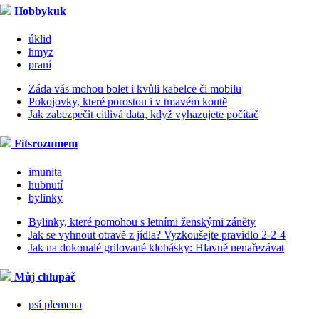
Hobbykuk
úklid
hmyz
praní
Záda vás mohou bolet i kvůli kabelce či mobilu
Pokojovky, které porostou i v tmavém koutě
Jak zabezpečit citlivá data, když vyhazujete počítač
Fitsrozumem
imunita
hubnutí
bylinky
Bylinky, které pomohou s letními ženskými záněty
Jak se vyhnout otravě z jídla? Vyzkoušejte pravidlo 2-2-4
Jak na dokonalé grilované klobásky: Hlavně nenařezávat
Můj chlupáč
psí plemena