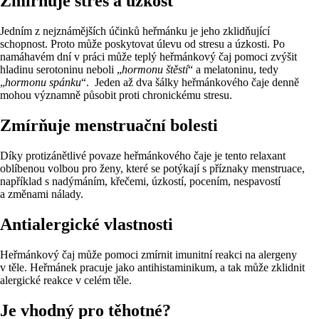
Zmírňuje stres a úzkost
Jedním z nejznámějších účinků heřmánku je jeho zklidňující
schopnost. Proto může poskytovat úlevu od stresu a úzkosti. Po
namáhavém dní v práci může teplý heřmánkový čaj pomoci zvýšit
hladinu serotoninu neboli „
hormonu štěstí
“ a melatoninu, tedy
„
hormonu spánku
“. Jeden až dva šálky heřmánkového čaje denně
mohou významně působit proti chronickému stresu.
Zmírňuje menstruační bolesti
Díky protizánětlivé povaze heřmánkového čaje je tento relaxant
oblíbenou volbou pro ženy, které se potýkají s příznaky menstruace,
například s nadýmáním, křečemi, úzkostí, pocením, nespavostí
a změnami nálady.
Antialergické vlastnosti
Heřmánkový čaj může pomoci zmírnit imunitní reakci na alergeny
v těle. Heřmánek pracuje jako antihistaminikum, a tak může zklidnit
alergické reakce v celém těle.
Je vhodný pro těhotné?