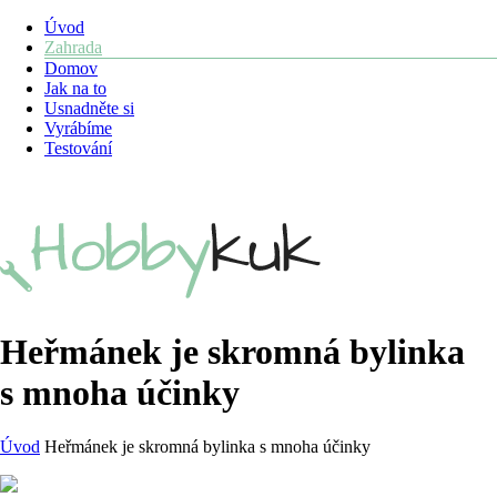
Úvod
Zahrada
Domov
Jak na to
Usnadněte si
Vyrábíme
Testování
Heřmánek je skromná bylinka
s mnoha účinky
Úvod
Heřmánek je skromná bylinka s mnoha účinky