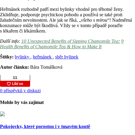
Heřmánek rozhodně patří mezi bylinky vhodné pro těhotné ženy.
Zklidňuje, podporuje psychickou pohodu a používá se také proti
žaludečním nevolnostem. Ale jak se říká, „
všeho s mírou
“! Nadměrná
konzumace může být škodlivá. Vždy se v tomto případě poraďte
s lékařem či lékárníkem.
Další info:
10 Unexpected Benefits of Sipping Chamomile Tea
;
9
Health Benefits of Chamomile Tea & How to Make It
Štítky:
bylinky
,
heřmánek
,
sběr bylinek
Autor článku:
Bára Tomášková
0 příspěvků v diskuzi
Mohlo by vás zajímat
Pokojovky, které porostou i v tmavém koutě