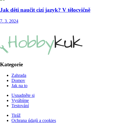
Jak děti naučit cizí jazyk? V tělocvičně
7. 3. 2024
Kategorie
Zahrada
Domov
Jak na to
Usnadněte si
Vyrábíme
Testování
Tiráž
Ochrana údajů a cookies