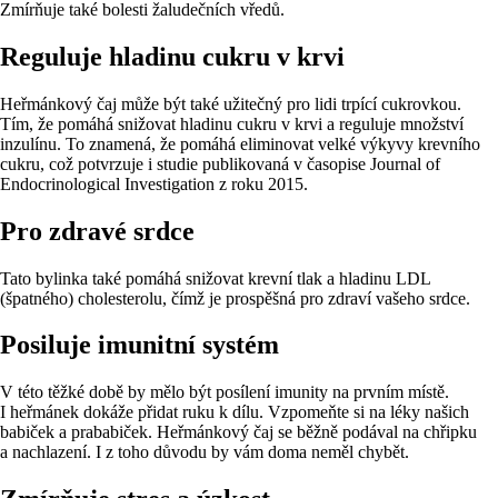
Zmírňuje také bolesti žaludečních vředů.
Reguluje hladinu cukru v krvi
Heřmánkový čaj může být také užitečný pro lidi trpící cukrovkou.
Tím, že pomáhá snižovat hladinu cukru v krvi a reguluje množství
inzulínu. To znamená, že pomáhá eliminovat velké výkyvy krevního
cukru, což potvrzuje i studie publikovaná v časopise Journal of
Endocrinological Investigation z roku 2015.
Pro zdravé srdce
Tato bylinka také pomáhá snižovat krevní tlak a hladinu LDL
(špatného) cholesterolu, čímž je prospěšná pro zdraví vašeho srdce.
Posiluje imunitní systém
V této těžké době by mělo být posílení imunity na prvním místě.
I heřmánek dokáže přidat ruku k dílu. Vzpomeňte si na léky našich
babiček a prababiček. Heřmánkový čaj se běžně podával na chřipku
a nachlazení. I z toho důvodu by vám doma neměl chybět.