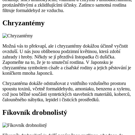
protizánětlivými a zklidňujícími účinky. Zatímco samotná rostlina
filtruje formaldehyd ze vzduchu.
Chryzantémy
Možná vás to překvapí, ale i chryzantémy dokážou účinně vyčistit
ovzduší. U nás jsou oblíbenou podzimní květinou, která zdobí
zahrady i hroby. Někdy se jí přezdívá listopadka či dušička.
Zapomeňte na to, že je to smuteční rostlina. V Japonsku je
chryzantéma symbolem císaře a císařské rodiny a jejich pěstování je
koníčkem mnoha Japonců.
Chryzantéma dokáže odstraňovat z vnitřního vzdušného prostoru
spoustu toxinů, včetně formaldehydu, amoniaku, benzenu a xylenu,
což jsou běžné součásti syntetických stavebních materiálů, koberců,
čalouněného nábytku, lepidel i čisticích prostředků.
Fíkovník drobnolistý