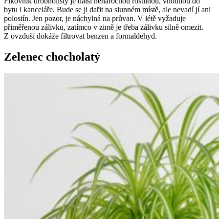
Fíkovník drobnolistý je další nenáročnou rostlinou, vhodnou do
bytu i kanceláře. Bude se ji dařit na slunném místě, ale nevadí jí ani
polostín. Jen pozor, je náchylná na průvan. V létě vyžaduje
přiměřenou zálivku, zatímco v zimě je třeba zálivku silně omezit.
Z ovzduší dokáže filtrovat benzen a formaldehyd.
Zelenec chocholatý