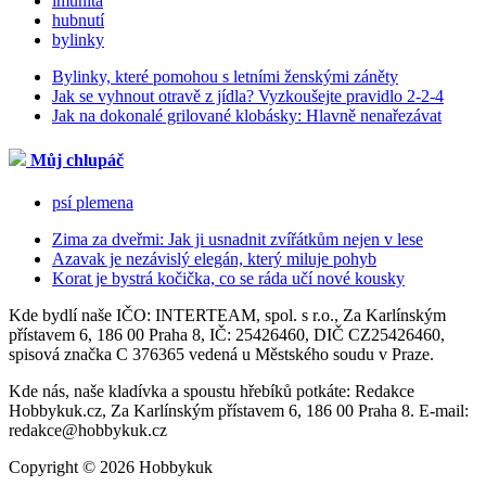
imunita
hubnutí
bylinky
Bylinky, které pomohou s letními ženskými záněty
Jak se vyhnout otravě z jídla? Vyzkoušejte pravidlo 2-2-4
Jak na dokonalé grilované klobásky: Hlavně nenařezávat
Můj chlupáč
psí plemena
Zima za dveřmi: Jak ji usnadnit zvířátkům nejen v lese
Azavak je nezávislý elegán, který miluje pohyb
Korat je bystrá kočička, co se ráda učí nové kousky
Kde bydlí naše IČO: INTERTEAM, spol. s r.o., Za Karlínským
přístavem 6, 186 00 Praha 8, IČ: 25426460, DIČ CZ25426460,
spisová značka C 376365 vedená u Městského soudu v Praze.
Kde nás, naše kladívka a spoustu hřebíků potkáte: Redakce
Hobbykuk.cz, Za Karlínským přístavem 6, 186 00 Praha 8. E-mail:
redakce@hobbykuk.cz
Copyright © 2026 Hobbykuk