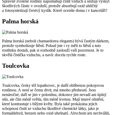
Správně zvolené rostliny napomáhají čistit vzduch a snižují výskyt
škodlivých částic v ovzduší, protože absorbují oxid uhličitý
a fotosyntetizují čerstvý kyslík. Které oceníte doma i v kanceláři?
Palma horská
Palma horská (neboli chamaedorea elegants) bývá častým dárkem,
protože symbolizuje štěstí. Pokud jste i vy měli to štěstí a tuto
rostlinku dostali, pak si rozhodně zaslouží vaši pozornost. Je to
skvělá čistička vzduchu, a navíc docela rychle roste.
Toulcovka
Toulcovka, česky též lopatkovec, je další oblíbenou pokojovou
rostlinou. A není se čemu divit, má mnoho předností. Jsou
nenáročné, daří se jim v polostínu, dokonce jim nevadí ani úplný
stín, ale čím méně světla, tím méně kvetou. Mají tmavé olistění,
které kontrastuje s bílými květy. Byla také prokázána jejich
schopnost čistit ze vzduchu škodlivé chemické látky, jako je
formaldehyd, benzen nebo oxid uhelnatý. Abychom jen nechválili,