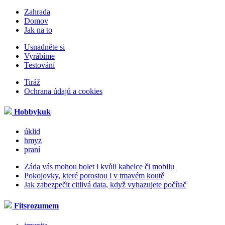
Zahrada
Domov
Jak na to
Usnadněte si
Vyrábíme
Testování
Tiráž
Ochrana údajů a cookies
Hobbykuk
úklid
hmyz
praní
Záda vás mohou bolet i kvůli kabelce či mobilu
Pokojovky, které porostou i v tmavém koutě
Jak zabezpečit citlivá data, když vyhazujete počítač
Fitsrozumem