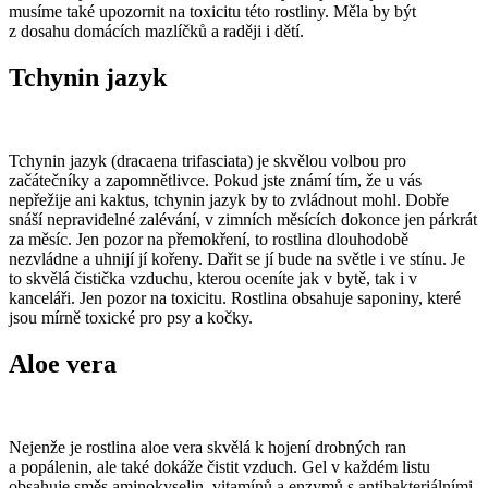
musíme také upozornit na toxicitu této rostliny. Měla by být
z dosahu domácích mazlíčků a raději i dětí.
Tchynin jazyk
Tchynin jazyk (dracaena trifasciata) je skvělou volbou pro
začátečníky a zapomnětlivce. Pokud jste známí tím, že u vás
nepřežije ani kaktus, tchynin jazyk by to zvládnout mohl. Dobře
snáší nepravidelné zalévání, v zimních měsících dokonce jen párkrát
za měsíc. Jen pozor na přemokření, to rostlina dlouhodobě
nezvládne a uhnijí jí kořeny. Dařit se jí bude na světle i ve stínu. Je
to skvělá čistička vzduchu, kterou oceníte jak v bytě, tak i v
kanceláři. Jen pozor na toxicitu. Rostlina obsahuje saponiny, které
jsou mírně toxické pro psy a kočky.
Aloe vera
Nejenže je rostlina aloe vera skvělá k hojení drobných ran
a popálenin, ale také dokáže čistit vzduch. Gel v každém listu
obsahuje směs aminokyselin, vitamínů a enzymů s antibakteriálními,