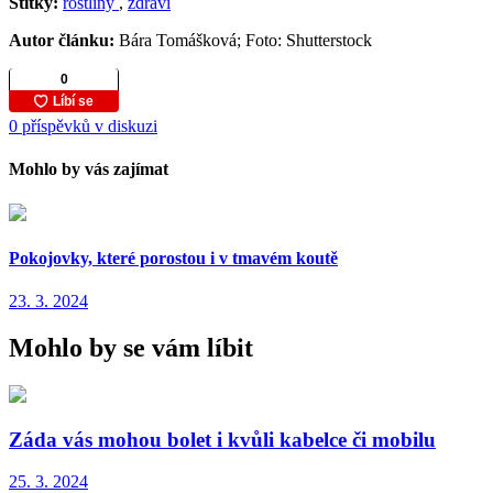
Štítky:
rostliny
,
zdraví
Autor článku:
Bára Tomášková; Foto: Shutterstock
0 příspěvků v diskuzi
Mohlo by vás zajímat
Pokojovky, které porostou i v tmavém koutě
23. 3. 2024
Mohlo by se vám líbit
Záda vás mohou bolet i kvůli kabelce či mobilu
25. 3. 2024