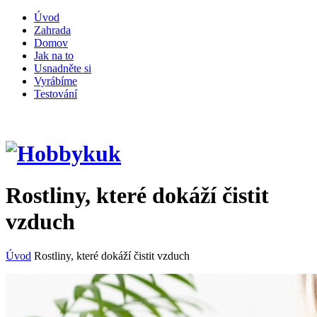
Úvod
Zahrada
Domov
Jak na to
Usnadněte si
Vyrábíme
Testování
Rostliny, které dokáží čistit
vzduch
Úvod
Rostliny, které dokáží čistit vzduch