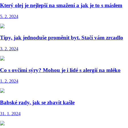
Který olej je nejlepší na smažení a jak je to s máslem
5. 2. 2024
Tipy, jak jednoduše proměnit byt. Stačí vám zrcadlo
3. 2. 2024
Co s ovčími sýry? Mohou je i lidé s alergií na mléko
1. 2. 2024
Babské rady, jak se zbavit kašle
31. 1. 2024