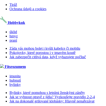
Tiráž
Ochrana údajů a cookies
Hobbykuk
úklid
hmyz
praní
Záda vás mohou bolet i kvůli kabelce či mobilu
Pokojovky, které porostou i v tmavém koutě
Jak zabezpečit citlivá data, když vyhazujete počítač
Fitsrozumem
imunita
hubnutí
bylinky
Bylinky, které pomohou s letními ženskými záněty
Jak se vyhnout otravě z jídla? Vyzkoušejte pravidlo 2-2-4
Jak na dokonalé grilované klobásky: Hlavně nenařezávat