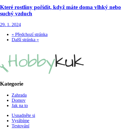
Které rostliny pořídit, když máte doma vlhký nebo
suchý vzduch
29. 1. 2024
« Předchozí stránka
Další stránka »
Kategorie
Zahrada
Domov
Jak na to
Usnadněte si
Vyrábíme
Testování