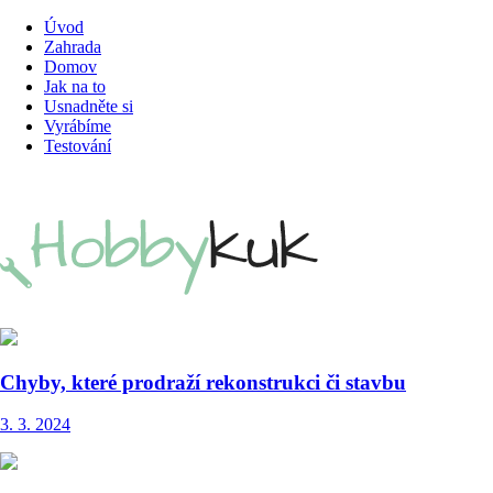
Úvod
Zahrada
Domov
Jak na to
Usnadněte si
Vyrábíme
Testování
Chyby, které prodraží rekonstrukci či stavbu
3. 3. 2024